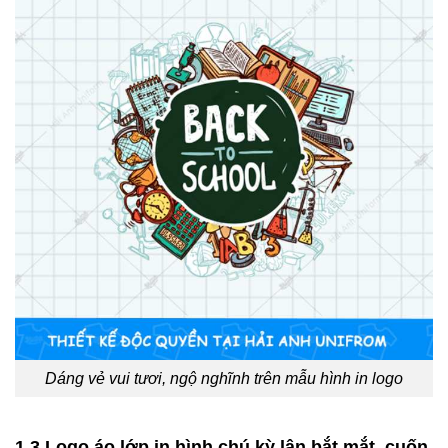
Dáng vẻ vui tươi, ngộ nghĩnh trên mẫu hình in logo
1.3 Logo áo lớp in hình chú kỳ lân bắt mắt, cuốn