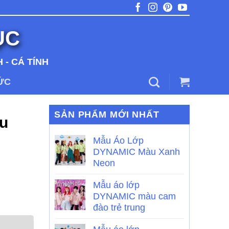
ỤC
 - CÁ TÍNH
TỨC
SẢN PHẨM MỚI NHẤT
u
Mẫu Áo Lớp
DYNAMIC Màu Xanh
Neon
Mẫu áo lớp
DYNAMIC màu cam
đào trẻ trung