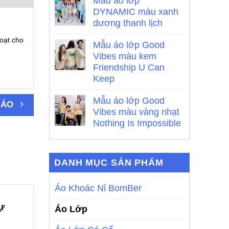
Mẫu áo lớp
DYNAMIC màu xanh
dương thanh lịch
oạt cho
Mẫu áo lớp Good
Vibes màu kem
Friendship U Can
Keep
Mẫu áo lớp Good
 ÁO
Vibes màu vàng nhạt
Nothing Is Impossible
DANH MỤC SẢN PHẨM
Áo Khoác Nỉ BomBer
sự
Áo Lớp