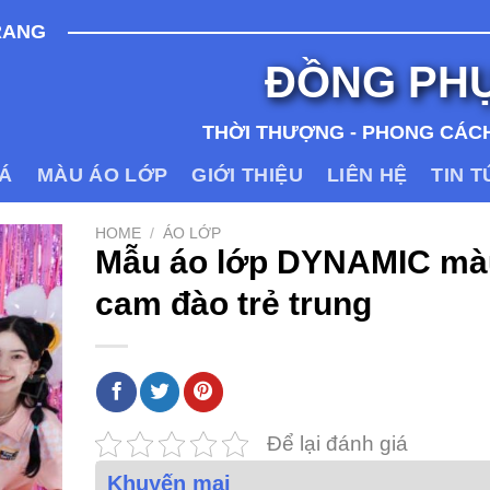
RANG
ĐỒNG PH
THỜI THƯỢNG - PHONG CÁCH
IÁ
MÀU ÁO LỚP
GIỚI THIỆU
LIÊN HỆ
TIN 
HOME
/
ÁO LỚP
Mẫu áo lớp DYNAMIC mà
cam đào trẻ trung
Để lại đánh giá
Khuyến mại