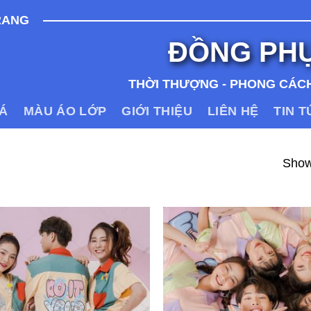
RANG
ĐỒNG PH
THỜI THƯỢNG - PHONG CÁCH
IÁ
MÀU ÁO LỚP
GIỚI THIỆU
LIÊN HỆ
TIN 
Showi