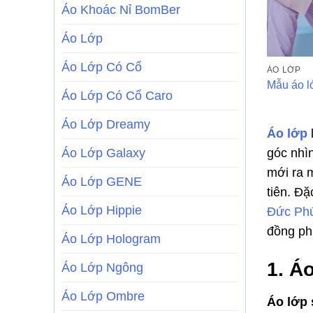
Áo Khoác Nỉ BomBer
Áo Lớp
Áo Lớp Có Cổ
ÁO LỚP
Mẫu áo l
Áo Lớp Có Cổ Caro
Áo Lớp Dreamy
Áo lớp
Áo Lớp Galaxy
góc nhì
mới ra m
Áo Lớp GENE
tiên. Đặ
Áo Lớp Hippie
Đức Phúc
đồng ph
Áo Lớp Hologram
1. Á
Áo Lớp Ngông
Áo Lớp Ombre
Áo lớp