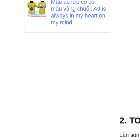
Mẫu áo lớp có cổ
màu vàng chuối: A9 is
always in my heart on
my mind
2. T
Làn són