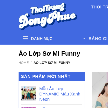
Skip
THỜI T
to
content
BẢNG G
DANH MỤC
Áo Lớp Sơ Mi Funny
HOME
/
ÁO LỚP SƠ MI FUNNY
SẢN PHẨM MỚI NHẤT
Mẫu Áo Lớp
DYNAMIC Màu Xanh
Neon