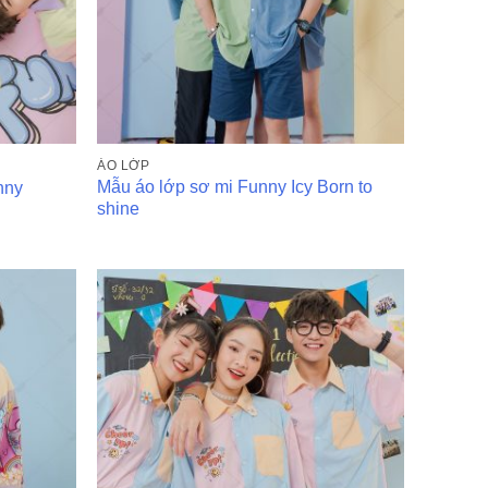
ÁO LỚP
Mẫu áo lớp sơ mi Funny Icy Born to
nny
shine