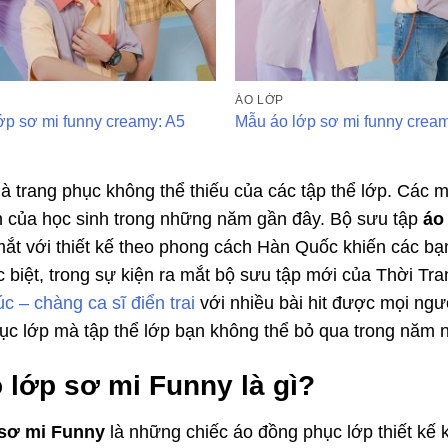
ÁO LỚP
ớp sơ mi funny creamy: A5
Mẫu áo lớp sơ mi funny crea
là trang phục không thể thiếu của các tập thể lớp. Các 
n của học sinh trong những năm gần đây. Bộ sưu tập
áo
ắt với thiết kế theo phong cách Hàn Quốc khiến các bạn
c biệt, trong sự kiện ra mắt bộ sưu tập mới của Thời T
 – chàng ca sĩ điển trai
với nhiều bài hit được mọi ngư
ục lớp mà tập thể lớp bạn không thể bỏ qua trong năm n
o lớp sơ mi Funny là gì?
 sơ mi Funny
là những chiếc áo đồng phục lớp thiết kế 