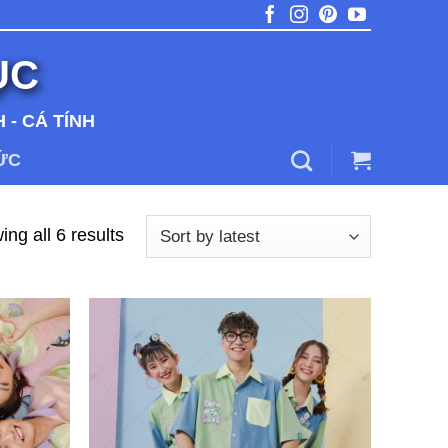
ỤC
 - CÁ TÍNH
TỨC
ng all 6 results