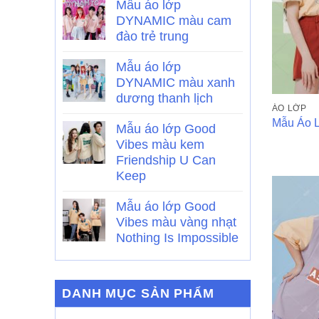
Mẫu áo lớp
DYNAMIC màu cam
đào trẻ trung
Mẫu áo lớp
DYNAMIC màu xanh
dương thanh lịch
ÁO LỚP
Mẫu Áo 
Mẫu áo lớp Good
Vibes màu kem
Friendship U Can
Keep
Mẫu áo lớp Good
Vibes màu vàng nhạt
Nothing Is Impossible
DANH MỤC SẢN PHẨM