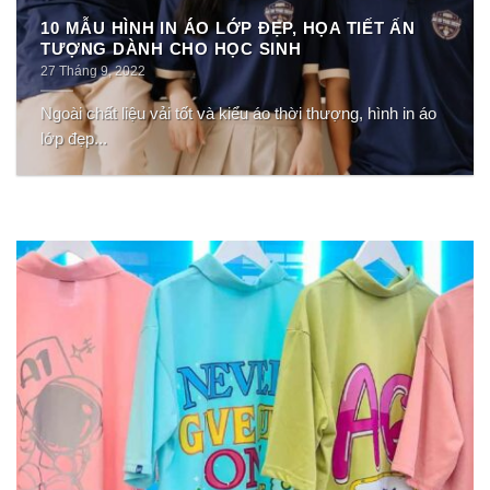
10 MẪU HÌNH IN ÁO LỚP ĐẸP, HỌA TIẾT ẤN
TƯỢNG DÀNH CHO HỌC SINH
27 Tháng 9, 2022
Ngoài chất liệu vải tốt và kiểu áo thời thượng, hình in áo
lớp đẹp...