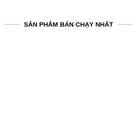
SẢN PHẨM BÁN CHẠY NHẤT
Mẫu áo lớp GENE Diligent
Mẫu áo lớp Retro cổ Caron
(màu xanh biển) chăm chỉ,
Let’s shine 2gether 10A