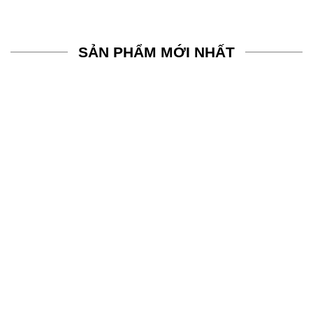
siêng năng
SẢN PHẨM MỚI NHẤT
Mẫu Áo Lớp DYNAMIC Màu
Mẫu áo lớp DYNAMIC màu
Xanh Neon
cam đào trẻ trung