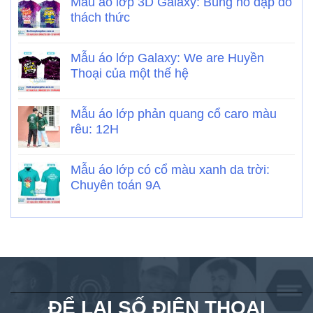
Mẫu áo lớp 3D Galaxy: Bùng nổ đạp đổ
thách thức
Mẫu áo lớp Galaxy: We are Huyền
Thoại của một thế hệ
Mẫu áo lớp phản quang cổ caro màu
rêu: 12H
Mẫu áo lớp có cổ màu xanh da trời:
Chuyên toán 9A
ĐỂ LẠI SỐ ĐIỆN THOẠI