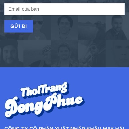
CÔNG TY CỔ PHẦN XUẤT NHẬP KHẨU MAY HẢI