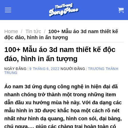
Skip
to
content
Home
/
Tin tức
/
100+ Mẫu áo 3d nam thiết kế
độc đáo, hình in ấn tượng
100+ Mẫu áo 3d nam thiết kế độc
đáo, hình in ấn tượng
NGÀY ĐĂNG :
9 THÁNG 6, 2022
NGƯỜI ĐĂNG :
TRƯƠNG THÀNH
TRUNG
Áo nam 3d ứng dụng công nghệ in hiện đại đã
nhanh chóng trở thành một trong những item
dẫn đầu xu hướng mùa hè này. Với đa dạng các
mẫu hình in 3D được khắc họa một cách rõ nét
nhất như hình dạ quang, hình con sói, đại bàng,
chú ngựa,… giúp các chàng trai hoàn toàn có