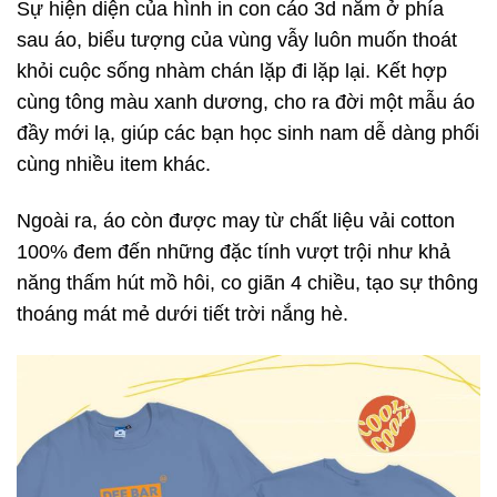
Sự hiện diện của hình in con cáo 3d nằm ở phía
sau áo, biểu tượng của vùng vẫy luôn muốn thoát
khỏi cuộc sống nhàm chán lặp đi lặp lại. Kết hợp
cùng tông màu xanh dương, cho ra đời một mẫu áo
đầy mới lạ, giúp các bạn học sinh nam dễ dàng phối
cùng nhiều item khác.
Ngoài ra, áo còn được may từ chất liệu vải cotton
100% đem đến những đặc tính vượt trội như khả
năng thấm hút mồ hôi, co giãn 4 chiều, tạo sự thông
thoáng mát mẻ dưới tiết trời nắng hè.