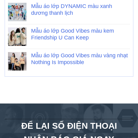
Mẫu áo lớp DYNAMIC màu xanh
dương thanh lịch
Mẫu áo lớp Good Vibes màu kem
Friendship U Can Keep
Mẫu áo lớp Good Vibes màu vàng nhạt
Nothing Is Impossible
ĐỂ LẠI SỐ ĐIỆN THOẠI