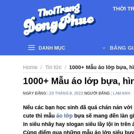
Skip
THỜI T
to
content
BẢNG G
DANH MỤC
Home
/
Tin tức
/
1000+ Mẫu áo lớp bựa, hì
1000+ Mẫu áo lớp bựa, hì
NGÀY ĐĂNG :
20 THÁNG 9, 2022
NGƯỜI ĐĂNG :
LAM ANH
Nếu các bạn học sinh đã quá chán nản với 
cute thì mẫu
áo lớp
bựa sẽ mang đến làn gi
in siêu nhây hay slogan siêu lầy lội in trê
Cùng điểm qua những mẫu áo lớp siêu bựa 