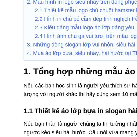
2. Mẫu hình in logo siêu nhây trên đồng phụ
2.1 Thiết kế mẫu logo chú chuột hamster l
2.2 Hình in chú bé cầm dép tinh nghịch tr
2.3 Kiểu dáng mẫu logo áo lớp đáng yêu,
2.4 Hình ảnh chú gà vui tươi trên mẫu lo
3. Những dòng slogan lớp vui nhộn, siêu hà
4. Mua áo lớp bựa, siêu nhây, hài hước tại 
1. Tổng hợp những mẫu áo l
Nếu các bạn học sinh là người yêu thích sự h
tượng với người khác thì hãy cùng xem 10 mẫ
1.1 Thiết kế áo lớp bựa in slogan h
Nếu bạn thân là người chúng ta tin tưởng nhấ
ngược kèo siêu hài hước. Câu nói vừa mang 