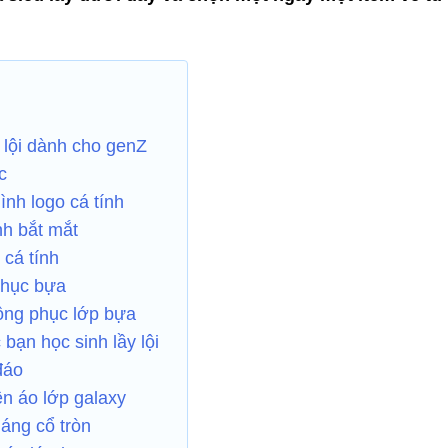
 lội dành cho genZ
c
nh logo cá tính
nh bắt mắt
 cá tính
phục bựa
đồng phục lớp bựa
bạn học sinh lầy lội
đáo
ền áo lớp galaxy
áng cổ tròn