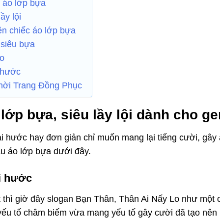
c áo lớp bựa
ầy lội
ên chiếc áo lớp bựa
 siêu bựa
go
i hước
Thời Trang Đồng Phục
ớp bựa, siêu lầy lội dành cho g
ài hước hay đơn giản chỉ muốn mang lại tiếng cười, gây
u áo lớp bựa dưới đây.
ài hước
t thì giờ đây slogan Bạn Thân, Thân Ai Nấy Lo như một c
yếu tố châm biếm vừa mang yếu tố gây cười đã tạo nên