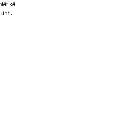
iết kế
tính.