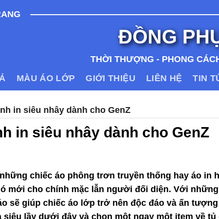
RANG
ĐỒNG PH
THỜI THƯỢNG - PHONG CÁCH
IÁ
MÀU ÁO LỚP
GIỚI THIỆU
LIÊN HỆ
TIN 
nh in siêu nhây dành cho GenZ
nh in siêu nhây dành cho GenZ
những chiếc áo phông trơn truyền thống hay áo in 
ó mới cho chính mặc lẫn người đối diện. Với những
n áo sẽ giúp chiếc áo lớp trở nên độc đáo và ấn tượn
siêu lầy dưới đây và chọn một ngay một item về tủ