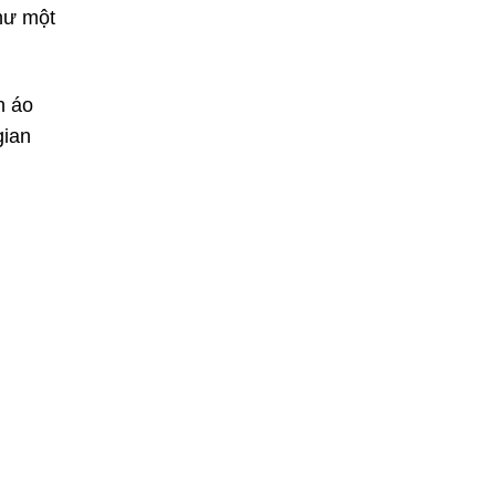
hư một
n áo
gian