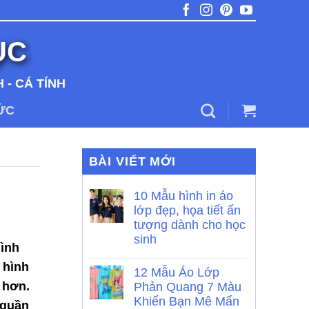
ỤC
 - CÁ TÍNH
TỨC
BÀI VIẾT MỚI
10 Mẫu hình in áo
lớp đẹp, họa tiết ấn
tượng dành cho học
sinh
hình
 hình
12 Mẫu Áo Lớp
g hơn.
Phản Quang 7 Màu
Khiến Bạn Mê Mẩn
 quần