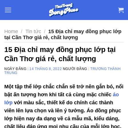
Skip
to
content
Home
/
Tin tức
/
15 Địa chỉ may đồng phục lớp
tại Cần Thơ giá rẻ, chất lượng
15 Địa chỉ may đồng phục lớp tại
Cần Thơ giá rẻ, chất lượng
NGÀY ĐĂNG :
14 THÁNG 8, 2022
NGƯỜI ĐĂNG :
TRƯƠNG THÀNH
TRUNG
Một tập thể lớp chắc chắn sẽ trở nên gắn bó, nổi
bật ấn tượng hơn khi tất cả cùng mặc chiếc
áo
lớp
với màu sắc, thiết kế do chính các thành
viên lên lựa chọn và lên ý tưởng. Áo đồng phục
lớp hiện nay đa dạng về cả mẫu mã, kiểu dáng,
chất liệu đáp ứng mọi nhu cầu của mỗi lớp học.