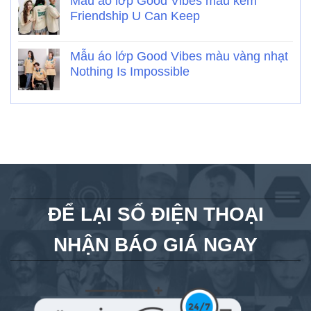
Mẫu áo lớp Good Vibes màu kem
Friendship U Can Keep
Mẫu áo lớp Good Vibes màu vàng nhạt
Nothing Is Impossible
ĐỂ LẠI SỐ ĐIỆN THOẠI
NHẬN BÁO GIÁ NGAY