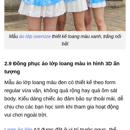
Mẫu
áo lớp oversize
thiết kế loang màu xanh, trắng nổi
bật
2.9 Đồng phục áo lớp loang màu in hình 3D ấn
tượng
Mẫu áo lớp loang màu đen có thiết kế theo form
regular vừa vặn, không quá rộng hay quá ôm sát
body. Kiểu dáng chiếc áo đảm bảo sự thoải mái, dễ
chịu cho các bạn học sinh khi tham gia hoạt động
vui chơi ngoài trời.
Logo áo lớp
A3 được đặt ở vị trí trước ngực, thể