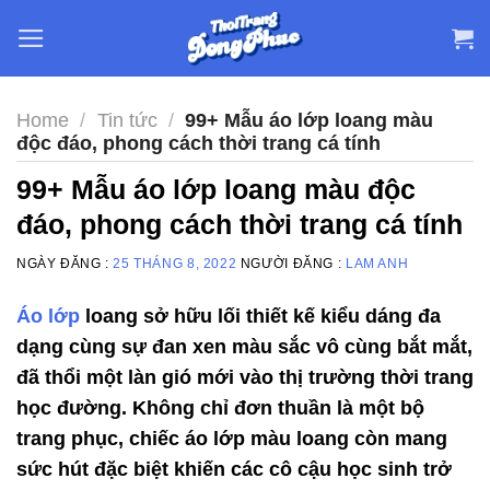
Skip
to
content
Home
/
Tin tức
/
99+ Mẫu áo lớp loang màu
độc đáo, phong cách thời trang cá tính
99+ Mẫu áo lớp loang màu độc
đáo, phong cách thời trang cá tính
NGÀY ĐĂNG :
25 THÁNG 8, 2022
NGƯỜI ĐĂNG :
LAM ANH
Áo lớp
loang sở hữu lối thiết kế kiểu dáng đa
dạng cùng sự đan xen màu sắc vô cùng bắt mắt,
đã thổi một làn gió mới vào thị trường thời trang
học đường. Không chỉ đơn thuần là một bộ
trang phục, chiếc áo lớp màu loang còn mang
sức hút đặc biệt khiến các cô cậu học sinh trở