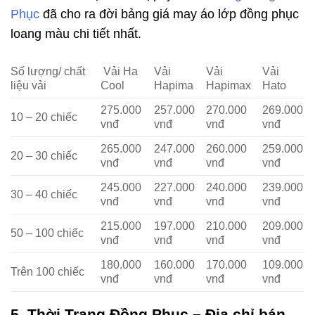
Phục
đã cho ra đời bảng giá may áo lớp đồng phục
loang màu chi tiết nhất.
Số lượng/ chất
Vải Ha
Vải
Vải
Vải
liệu vải
Cool
Hapima
Hapimax
Hato
275.000
257.000
270.000
269.000
10 – 20 chiếc
vnđ
vnđ
vnđ
vnđ
265.000
247.000
260.000
259.000
20 – 30 chiếc
vnđ
vnđ
vnđ
vnđ
245.000
227.000
240.000
239.000
30 – 40 chiếc
vnđ
vnđ
vnđ
vnđ
215.000
197.000
210.000
209.000
50 – 100 chiếc
vnđ
vnđ
vnđ
vnđ
180.000
160.000
170.000
109.000
Trên 100 chiếc
vnđ
vnđ
vnđ
vnđ
5. Thời Trang Đồng Phục – Địa chỉ bán