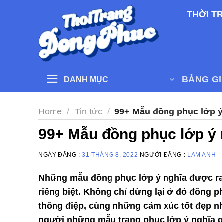
Skip
THỜI T
to
content
BẢNG G
DANH MỤC
Home
/
Tin tức
/
99+ Mẫu đồng phục lớp ý
99+ Mẫu đồng phục lớp ý 
NGÀY ĐĂNG :
31 THÁNG 8, 2022
NGƯỜI ĐĂNG :
LAM ANH
Những mẫu đồng phục lớp ý nghĩa được ra 
riêng biệt. Không chỉ dừng lại ở đó đồng 
thông điệp, cùng những cảm xúc tốt đẹp n
người những mẫu trang phục lớp ý nghĩa gi