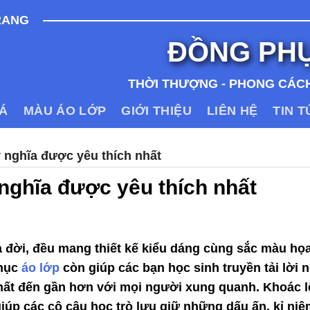
RANG
ĐỒNG PH
THỜI THƯỢNG - PHONG CÁCH
IÁ
MÀU ÁO LỚP
GIỚI THIỆU
LIÊN HỆ
TIN 
 nghĩa được yêu thích nhất
nghĩa được yêu thích nhất
đời, đều mang thiết kế kiểu dáng cùng sắc màu họa 
phục
áo lớp
còn giúp các bạn học sinh truyền tải lời n
hất đến gần hơn với mọi người xung quanh. Khoác l
úp các cô cậu học trò lưu giữ những dấu ấn, kỉ niệ