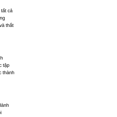
tất cả
ống
và thắt
nh
c tập
c thành
 lành
i