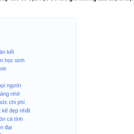
àn kết
em học sinh
ạnh
mọi người
đáng nhớ
mức chi phí
t kế đẹp nhất
òn cá tính
n đại