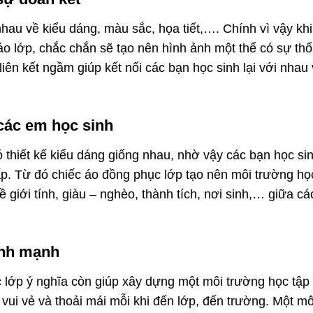
au về kiểu dáng, màu sắc, họa tiết,…. Chính vì vậy khi 
áo lớp, chắc chắn sẽ tạo nên hình ảnh một thể có sự th
ên kết ngầm giúp kết nối các bạn học sinh lại với nhau 
 các em học sinh
thiết kế kiểu dáng giống nhau, nhờ vậy các bạn học si
p. Từ đó chiếc áo đồng phục lớp tạo nên môi trường họ
 giới tính, giàu – nghèo, thành tích, nơi sinh,… giữa cá
ành mạnh
 lớp ý nghĩa còn giúp xây dựng một môi trường học tập
vui vẻ và thoải mái mỗi khi đến lớp, đến trường. Một mô