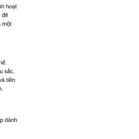
nh hoạt
p đẽ
a một
hể.
u sắc,
và tiền
h.
ẹp dành