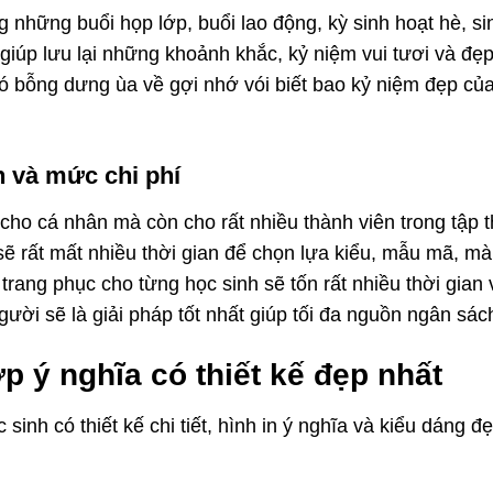
những buổi họp lớp, buổi lao động, kỳ sinh hoạt hè, si
 giúp lưu lại những khoảnh khắc, kỷ niệm vui tươi và đẹ
đó bỗng dưng ùa về gợi nhớ vói biết bao kỷ niệm đẹp củ
h và mức chi phí
 cho cá nhân mà còn cho rất nhiều thành viên trong tập t
sẽ rất mất nhiều thời gian để chọn lựa kiểu, mẫu mã, mà
trang phục cho từng học sinh sẽ tốn rất nhiều thời gian 
ười sẽ là giải pháp tốt nhất giúp tối đa nguồn ngân sác
 ý nghĩa có thiết kế đẹp nhất
inh có thiết kế chi tiết, hình in ý nghĩa và kiểu dáng đ