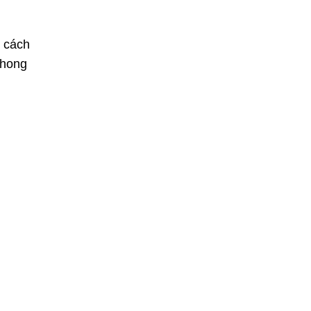
t cách
phong