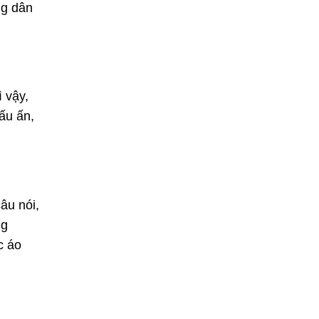
ng dân
ì vậy,
ấu ấn,
âu nói,
ng
c áo