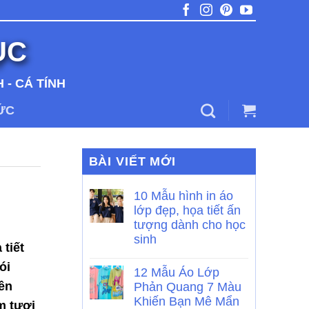
ỤC
 - CÁ TÍNH
TỨC
BÀI VIẾT MỚI
10 Mẫu hình in áo
lớp đẹp, họa tiết ấn
tượng dành cho học
sinh
tiết
ói
12 Mẫu Áo Lớp
ên
Phản Quang 7 Màu
Khiến Bạn Mê Mẩn
m tươi