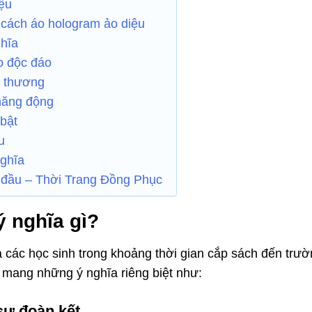
iệu
 cách áo hologram ảo diệu
ghĩa
ro độc đáo
ễ thương
 năng động
 bật
u
nghĩa
 đầu – Thời Trang Đồng Phục
 nghĩa gì?
cả các học sinh trong khoảng thời gian cắp sách đến trườ
 mang những ý nghĩa riêng biệt như:
sự đoàn kết