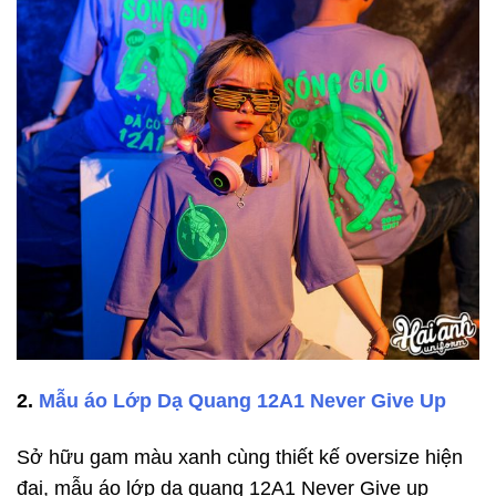
2.
Mẫu áo Lớp Dạ Quang 12A1 Never Give Up
Sở hữu gam màu xanh cùng thiết kế oversize hiện
đại, mẫu áo lớp dạ quang 12A1 Never Give up