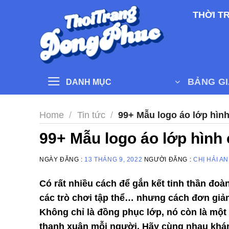
Skip
THỜI T
to
content
BẢNG G
DANH MỤC
Home
/
Tin tức
/
99+ Mẫu logo áo lớp hình
99+ Mẫu logo áo lớp hình
NGÀY ĐĂNG :
13 THÁNG 9, 2022
NGƯỜI ĐĂNG :
CHỊ HẢI A
Có rất nhiều cách để gắn kết tinh thần đoàn
các trò chơi tập thể… nhưng cách đơn giản
Không chỉ là đồng phục lớp, nó còn là một
thanh xuân mỗi người. Hãy cùng nhau kh