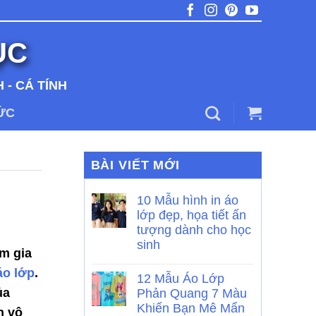
ỤC
 - CÁ TÍNH
TỨC
BÀI VIẾT MỚI
10 Mẫu hình in áo
lớp đẹp, họa tiết ấn
tượng dành cho học
sinh
am gia
áo lớp
.
12 Mẫu Áo Lớp
ủa
Phản Quang 7 Màu
Khiến Bạn Mê Mẩn
n vô