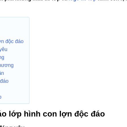
ợn độc đáo
 yêu
ng
thương
ân
 đáo
p
áo lớp hình con lợn độc đáo