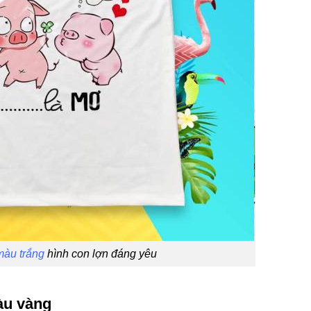
màu trắng
hình con lợn đáng yêu
àu vàng