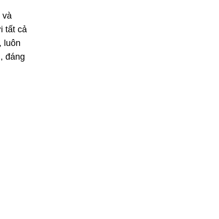
 và
 tất cả
, luôn
h, đáng