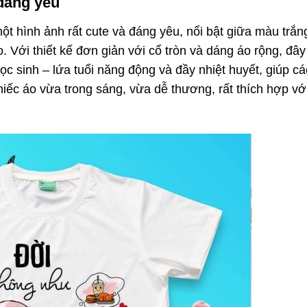
 đáng yêu
t hình ảnh rất cute và đáng yêu, nổi bật giữa màu trắn
 Với thiết kế đơn giản với cổ tròn và dáng áo rộng, đây
c sinh – lứa tuổi năng động và đầy nhiệt huyết, giúp c
chiếc áo vừa trong sáng, vừa dễ thương, rất thích hợp vớ