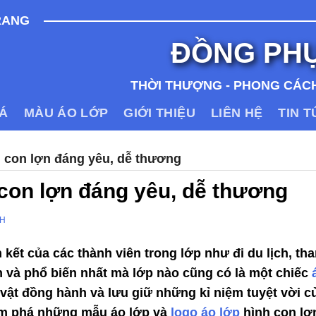
RANG
ĐỒNG PH
THỜI THƯỢNG - PHONG CÁCH
IÁ
MÀU ÁO LỚP
GIỚI THIỆU
LIÊN HỆ
TIN 
 con lợn đáng yêu, dễ thương
 con lợn đáng yêu, dễ thương
NH
 kết của các thành viên trong lớp như đi du lịch, th
 và phổ biến nhất mà lớp nào cũng có là một chiếc
 vật đồng hành và lưu giữ những kỉ niệm tuyệt vời c
ám phá những mẫu áo lớp và
logo áo lớp
hình con lợ