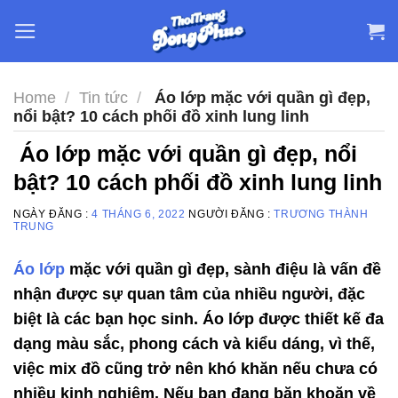
Skip
to
content
Home
/
Tin tức
/
Áo lớp mặc với quần gì đẹp,
nổi bật? 10 cách phối đồ xinh lung linh
Áo lớp mặc với quần gì đẹp, nổi
bật? 10 cách phối đồ xinh lung linh
NGÀY ĐĂNG :
4 THÁNG 6, 2022
NGƯỜI ĐĂNG :
TRƯƠNG THÀNH
TRUNG
Áo lớp
mặc với quần gì đẹp, sành điệu là vấn đề
nhận được sự quan tâm của nhiều người, đặc
biệt là các bạn học sinh. Áo lớp được thiết kế đa
dạng màu sắc, phong cách và kiểu dáng, vì thế,
việc mix đồ cũng trở nên khó khăn nếu chưa có
nhiều kinh nghiệm. Nếu bạn đang băn khoăn về