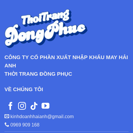
CÔNG TY CỔ PHẦN XUẤT NHẬP KHẨU MAY HẢI
ANH
THỜI TRANG ĐỒNG PHỤC
VỀ CHÚNG TÔI
kinhdoanhhaianh@gmail.com
0969 909 168