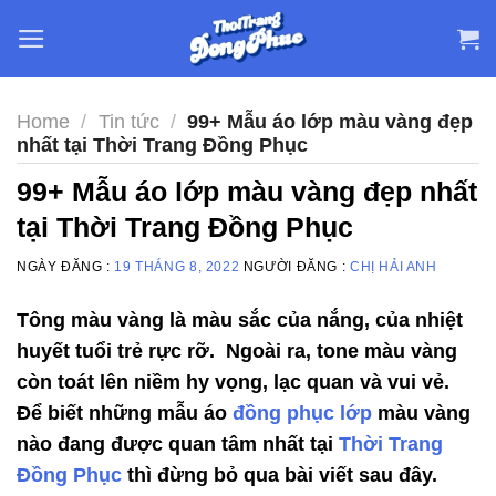
Skip
to
content
Home
/
Tin tức
/
99+ Mẫu áo lớp màu vàng đẹp
nhất tại Thời Trang Đồng Phục
99+ Mẫu áo lớp màu vàng đẹp nhất
tại Thời Trang Đồng Phục
NGÀY ĐĂNG :
19 THÁNG 8, 2022
NGƯỜI ĐĂNG :
CHỊ HẢI ANH
Tông màu vàng là màu sắc của nắng, của nhiệt
huyết tuổi trẻ rực rỡ. Ngoài ra, tone màu vàng
còn toát lên niềm hy vọng, lạc quan và vui vẻ.
Để biết những mẫu áo
đồng phục lớp
màu vàng
nào đang được quan tâm nhất tại
Thời Trang
Đồng Phục
thì đừng bỏ qua bài viết sau đây.