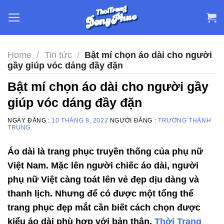
Skip
to
content
Home
/
Tin tức
/
Bật mí chọn áo dài cho người
gầy giúp vóc dáng đầy đặn
Bật mí chọn áo dài cho người gầy
giúp vóc dáng đầy đặn
NGÀY ĐĂNG :
10 THÁNG 8, 2022
NGƯỜI ĐĂNG :
TRƯƠNG THÀNH
TRUNG
Áo dài là trang phục truyền thống của phụ nữ
Việt Nam. Mặc lên người chiếc áo dài, người
phụ nữ Việt càng toát lên vẻ đẹp dịu dàng và
thanh lịch. Nhưng để có được một tổng thể
trang phục đẹp mắt cần biết cách chọn được
kiểu áo dài phù hợp với bản thân.
Thời Trang