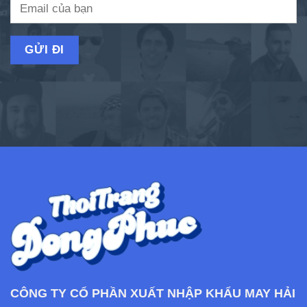
CÔNG TY CỔ PHẦN XUẤT NHẬP KHẨU MAY HẢI