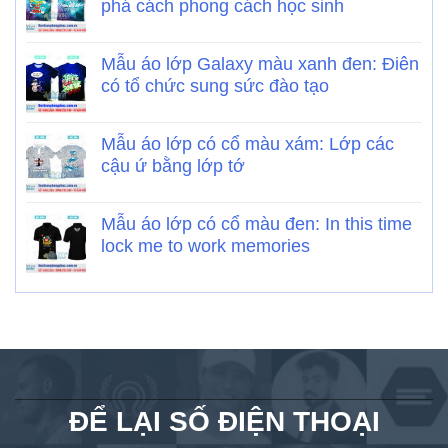
phá cách phong cách học sinh
Mẫu áo lớp Galaxy màu xanh đen: Điên
có tổ chức sung sức đào tạo
Mẫu áo lớp có cổ màu xám: Lớp các
cậu ứ bằng lớp tớ
Mẫu áo lớp có cổ màu đen: In this time
lock me to work memories
ĐỂ LẠI SỐ ĐIỆN THOẠI