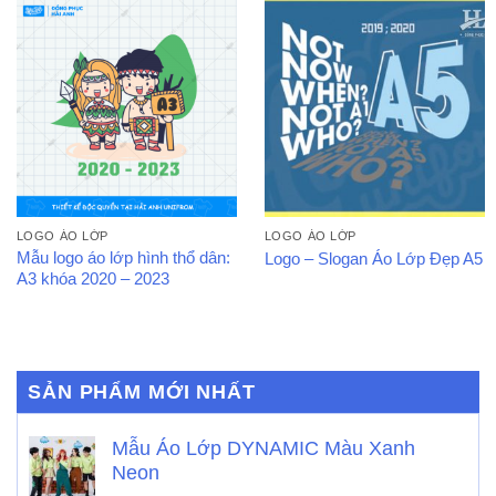
LOGO ÁO LỚP
LOGO ÁO LỚP
Mẫu logo áo lớp hình thổ dân:
Logo – Slogan Áo Lớp Đẹp A5
A3 khóa 2020 – 2023
SẢN PHẨM MỚI NHẤT
Mẫu Áo Lớp DYNAMIC Màu Xanh
Neon