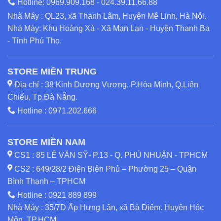
Hotline:
0969.909.168
-
024.39.11.66.88
Nhà Máy : QL23, xã Thanh Lâm, Huyện Mê Linh, Hà Nội.
Nhà Máy: Khu Hoàng Xá - Xã Mạn Lạn - Huyện Thanh Ba
- Tỉnh Phú Thọ.
STORE MIỀN TRUNG
Địa chỉ : 38 Kinh Dương Vương, P.Hòa Minh, Q.Liên
Chiểu, Tp.Đà Nẵng.
Hotline :
0971.202.666
STORE MIỀN NAM
CS1 : 85 LÊ VĂN SỸ- P.13 - Q. PHÚ NHUẬN - TPHCM
CS2 : 649/28/2 Điện Biên Phủ – Phường 25 – Quận
Bình Thạnh – TPHCM
Hotline :
0921 889 899
Nhà Máy : 35/7D Ấp Hưng Lân, xã Bà Điểm. Huyện Hóc
Môn, TP.HCM.