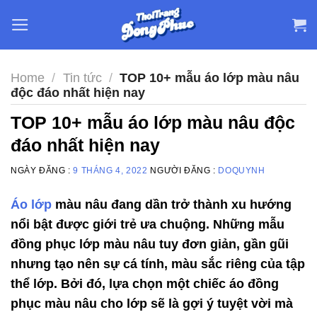
Skip
to
content
Home
/
Tin tức
/
TOP 10+ mẫu áo lớp màu nâu
độc đáo nhất hiện nay
TOP 10+ mẫu áo lớp màu nâu độc
đáo nhất hiện nay
NGÀY ĐĂNG :
9 THÁNG 4, 2022
NGƯỜI ĐĂNG :
DOQUYNH
Áo lớp
màu nâu đang dần trở thành xu hướng
nổi bật được giới trẻ ưa chuộng. Những mẫu
đồng phục lớp màu nâu tuy đơn giản, gần gũi
nhưng tạo nên sự cá tính, màu sắc riêng của tập
thể lớp. Bởi đó, lựa chọn một chiếc áo đồng
phục màu nâu cho lớp sẽ là gợi ý tuyệt vời mà