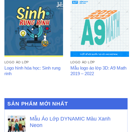
LOGO ÁO LỚP
LOGO ÁO LỚP
Logo hình hóa học: Sinh rung
Mẫu logo áo lớp 3D: A9 Math
rinh
2019 – 2022
SẢN PHẨM MỚI NHẤT
Mẫu Áo Lớp DYNAMIC Màu Xanh
Neon