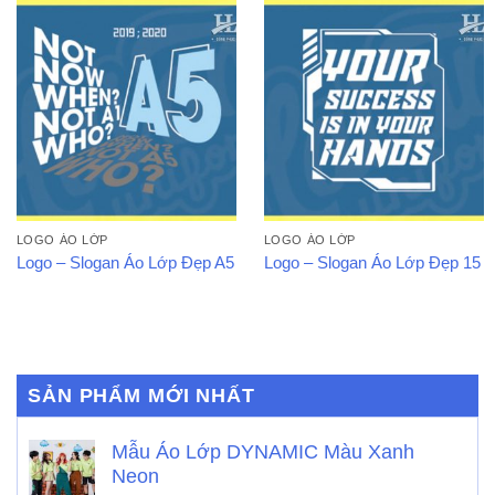
LOGO ÁO LỚP
LOGO ÁO LỚP
Logo – Slogan Áo Lớp Đẹp A5
Logo – Slogan Áo Lớp Đẹp 15
SẢN PHẨM MỚI NHẤT
Mẫu Áo Lớp DYNAMIC Màu Xanh
Neon