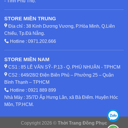
- Tỉnh Phú Thọ.
STORE MIỀN TRUNG
Địa chỉ : 38 Kinh Dương Vương, P.Hòa Minh, Q.Liên
Chiểu, Tp.Đà Nẵng.
Hotline :
0971.202.666
STORE MIỀN NAM
CS1 : 85 LÊ VĂN SỸ- P.13 - Q. PHÚ NHUẬN - TPHCM
CS2 : 649/28/2 Điện Biên Phủ – Phường 25 – Quận
Bình Thạnh – TPHCM
Hotline :
0921 889 899
Nhà Máy : 35/7D Ấp Hưng Lân, xã Bà Điểm. Huyện Hóc
Môn, TP.HCM.
Copyright 2026 ©
Thời Trang Đồng Phục