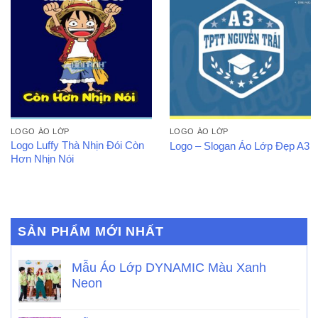
LOGO ÁO LỚP
LOGO ÁO LỚP
Logo Luffy Thà Nhịn Đói Còn
Logo – Slogan Áo Lớp Đẹp A3
Hơn Nhịn Nói
SẢN PHẨM MỚI NHẤT
Mẫu Áo Lớp DYNAMIC Màu Xanh
Neon