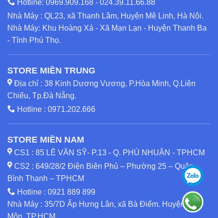
Hotline:
0969.909.168
-
024.39.11.66.88
Nhà Máy : QL23, xã Thanh Lâm, Huyện Mê Linh, Hà Nội.
Nhà Máy: Khu Hoàng Xá - Xã Mạn Lạn - Huyện Thanh Ba
- Tỉnh Phú Thọ.
STORE MIỀN TRUNG
Địa chỉ : 38 Kinh Dương Vương, P.Hòa Minh, Q.Liên
Chiểu, Tp.Đà Nẵng.
Hotline :
0971.202.666
STORE MIỀN NAM
CS1 : 85 LÊ VĂN SỸ- P.13 - Q. PHÚ NHUẬN - TPHCM
CS2 : 649/28/2 Điện Biên Phủ – Phường 25 – Quận
Bình Thạnh – TPHCM
Hotline :
0921 889 899
Nhà Máy : 35/7D Ấp Hưng Lân, xã Bà Điểm. Huyện Hóc
Môn, TP.HCM.