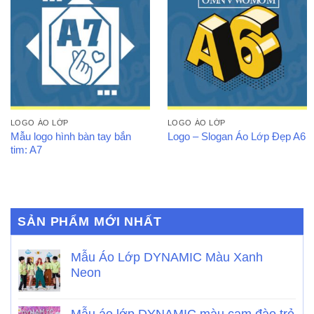
LOGO ÁO LỚP
LOGO ÁO LỚP
Mẫu logo hình bàn tay bắn
Logo – Slogan Áo Lớp Đẹp A6
tim: A7
SẢN PHẨM MỚI NHẤT
Mẫu Áo Lớp DYNAMIC Màu Xanh
Neon
Mẫu áo lớp DYNAMIC màu cam đào trẻ