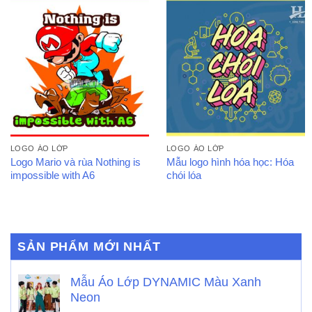
LOGO ÁO LỚP
LOGO ÁO LỚP
Logo Mario và rùa Nothing is
Mẫu logo hình hóa học: Hóa
impossible with A6
chói lóa
SẢN PHẨM MỚI NHẤT
Mẫu Áo Lớp DYNAMIC Màu Xanh
Neon