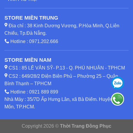
STORE MIỀN TRUNG
Địa chỉ : 38 Kinh Dương Vương, P.Hòa Minh, Q.Liên
Chiểu, Tp.Đà Nẵng.
Hotline :
0971.202.666
STORE MIỀN NAM
CS1 : 85 LÊ VĂN SỸ- P.13 - Q. PHÚ NHUẬN - TPHCM
CS2 : 649/28/2 Điện Biên Phủ – Phường 25 – Quận
Bình Thạnh – TPHCM
Hotline :
0921 889 899
Nhà Máy : 35/7D Ấp Hưng Lân, xã Bà Điểm. Huyện Hóc
Môn, TP.HCM.
Copyright 2026 ©
Thời Trang Đồng Phục