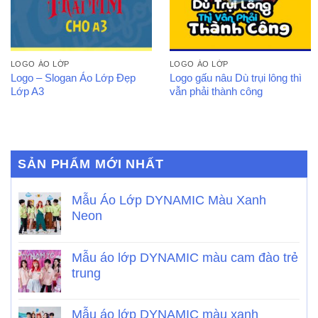
LOGO ÁO LỚP
LOGO ÁO LỚP
Logo – Slogan Áo Lớp Đẹp
Logo gấu nâu Dù trụi lông thì
Lớp A3
vẫn phải thành công
SẢN PHẨM MỚI NHẤT
Mẫu Áo Lớp DYNAMIC Màu Xanh
Neon
Mẫu áo lớp DYNAMIC màu cam đào trẻ
trung
Mẫu áo lớp DYNAMIC màu xanh