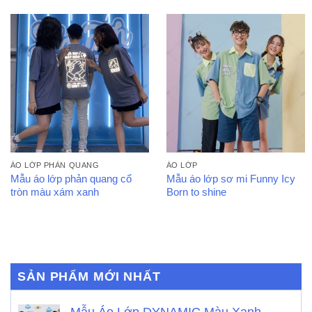
ÁO LỚP PHẢN QUANG
ÁO LỚP
Mẫu áo lớp phản quang cổ
Mẫu áo lớp sơ mi Funny Icy
tròn màu xám xanh
Born to shine
SẢN PHẨM MỚI NHẤT
Mẫu Áo Lớp DYNAMIC Màu Xanh