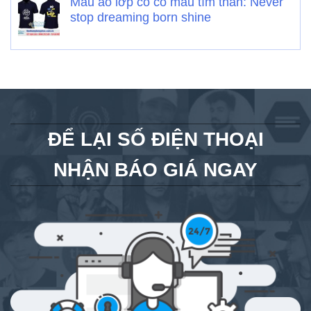
Mẫu áo lớp có cổ màu tím than: Never
stop dreaming born shine
ĐỂ LẠI SỐ ĐIỆN THOẠI
NHẬN BÁO GIÁ NGAY