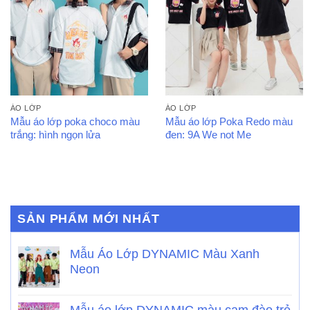
ÁO LỚP
ÁO LỚP
Mẫu áo lớp poka choco màu
Mẫu áo lớp Poka Redo màu
trắng: hình ngọn lửa
đen: 9A We not Me
SẢN PHẨM MỚI NHẤT
Mẫu Áo Lớp DYNAMIC Màu Xanh
Neon
Mẫu áo lớp DYNAMIC màu cam đào trẻ