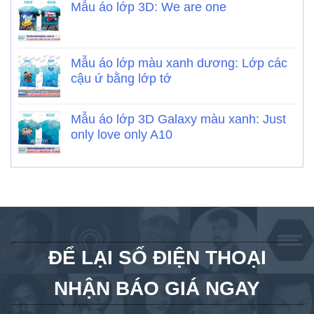
Mẫu áo lớp 3D: We are one
Mẫu áo lớp màu xanh dương: Lớp các
cậu ứ bằng lớp tớ
Mẫu áo lớp 3D Galaxy màu xanh: Just
only love only A10
ĐỂ LẠI SỐ ĐIỆN THOẠI
NHẬN BÁO GIÁ NGAY