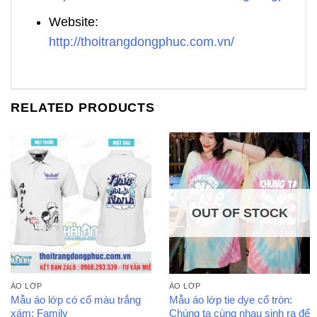
Website:
http://thoitrangdongphuc.com.vn/
RELATED PRODUCTS
OUT OF STOCK
ÁO LỚP
ÁO LỚP
Mẫu áo lớp có cổ màu trắng
Mẫu áo lớp tie dye cổ tròn:
xám: Family
Chúng ta cùng nhau sinh ra để