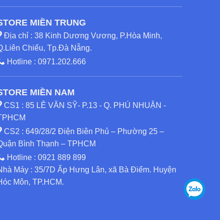
STORE MIỀN TRUNG
Địa chỉ : 38 Kinh Dương Vương, P.Hòa Minh,
Q.Liên Chiểu, Tp.Đà Nẵng.
Hotline :
0971.202.666
STORE MIỀN NAM
CS1 : 85 LÊ VĂN SỸ- P.13 - Q. PHÚ NHUẬN -
TPHCM
CS2 : 649/28/2 Điện Biên Phủ – Phường 25 –
Quận Bình Thạnh – TPHCM
Hotline :
0921 889 899
Nhà Máy : 35/7D Ấp Hưng Lân, xã Bà Điểm. Huyện
Hóc Môn, TP.HCM.