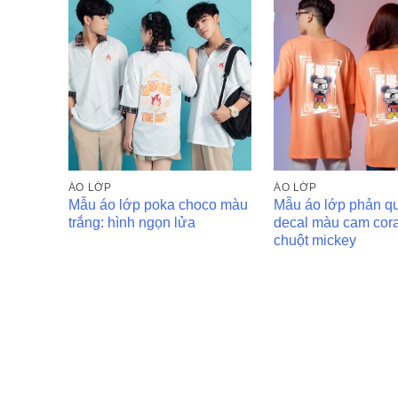
ÁO LỚP
ÁO LỚP
Mẫu áo lớp poka choco màu
Mẫu áo lớp phản q
trắng: hình ngọn lửa
decal màu cam cora
chuột mickey