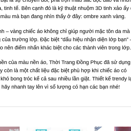
 tinh tế. Bên cạnh đó là kỹ thuật nhuộm 3D tinh xảo ấy
i màu mà bạn đang nhìn thấy ở đây: ombre xanh vàng.
anh – vàng chiếc áo không chỉ giúp người mặc tôn da mà
g của trường lớp. Đặc biệt “dấu hiệu nhận diện lớp bạn” 
o nên điểm nhấn khác biệt cho các thành viên trong lớp.
 bền của màu nền áo, Thời Trang Đồng Phục đã sử dụng
 còn là một chất liệu đặc biệt phù hợp khi chiếc áo có
khó bong tróc kể cả sau nhiều lần giặt. Thiết kế trendy lạ
 hãy nhanh tay lên vì số lượng có hạn các bạn nhé!