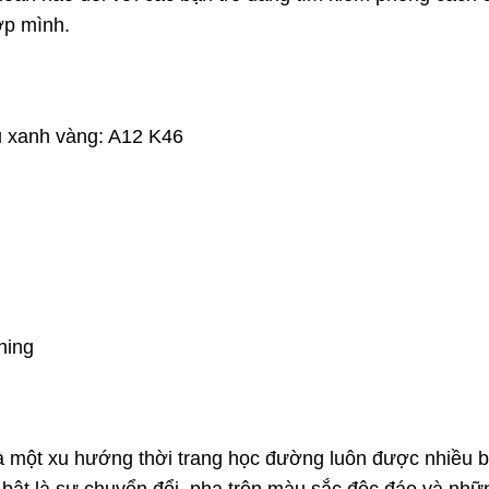
lớp mình.
 xanh vàng: A12 K46
hing
 một xu hướng thời trang học đường luôn được nhiều 
i bật là sự chuyển đổi, pha trộn màu sắc độc đáo và nhữ