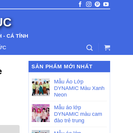
ỤC
 - CÁ TÍNH
TỨC
SẢN PHẨM MỚI NHẤT
e
Mẫu Áo Lớp
DYNAMIC Màu Xanh
Neon
Mẫu áo lớp
DYNAMIC màu cam
đào trẻ trung