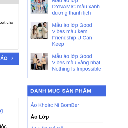
Mẫu áo lớp
DYNAMIC màu xanh
dương thanh lịch
oạt cho
Mẫu áo lớp Good
Vibes màu kem
Friendship U Can
Keep
Mẫu áo lớp Good
 ÁO
Vibes màu vàng nhạt
Nothing Is Impossible
DANH MỤC SẢN PHẨM
Áo Khoác Nỉ BomBer
ng
Áo Lớp
độc