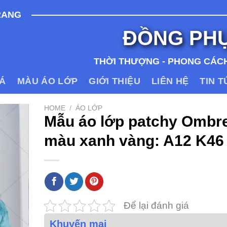
RANG
ĐỒNG PH
THỜI THƯỢNG - PHONG CÁCH
IÁ
MÀU ÁO LỚP
GIỚI THIỆU
LIÊN HỆ
TIN 
HOME
/
ÁO LỚP
Mẫu áo lớp patchy Ombr
màu xanh vàng: A12 K46
Để lại đánh giá
Khuyến mại