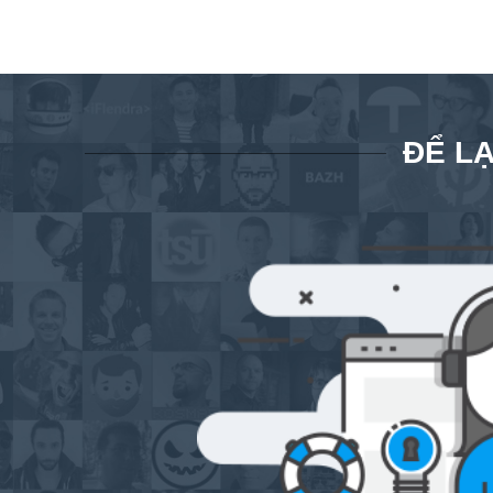
ĐỂ LẠ