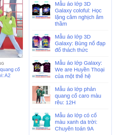
Mẫu áo lớp 3D
Galaxy coloful: Học
lặng câm nghịch âm
thầm
Mẫu áo lớp 3D
Galaxy: Bùng nổ đạp
đổ thách thức
Mẫu áo lớp Galaxy:
NG
ÁO LỚP
ÁO LỚP PHẢN Q
We are Huyền Thoại
 quang cổ
Mẫu áo lớp Poka Yolo màu
Mẫu áo lớp ph
i: A2
đen hình phi hành gia: Cả
tròn màu xám 
của một thế hệ
thế giới phải gọi tên
Mẫu áo lớp phản
quang cổ caro màu
rêu: 12H
Mẫu áo lớp có cổ
màu xanh da trời:
Chuyên toán 9A