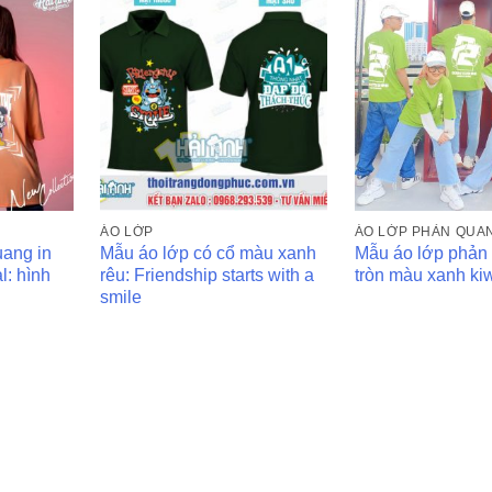
ÁO LỚP
ÁO LỚP PHẢN QUA
uang in
Mẫu áo lớp có cổ màu xanh
Mẫu áo lớp phản
l: hình
rêu: Friendship starts with a
tròn màu xanh kiw
smile