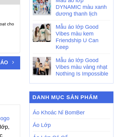
Mẫu áo lớp
DYNAMIC màu xanh
dương thanh lịch
oạt cho
Mẫu áo lớp Good
Vibes màu kem
Friendship U Can
Keep
Mẫu áo lớp Good
 ÁO
Vibes màu vàng nhạt
Nothing Is Impossible
DANH MỤC SẢN PHẨM
Áo Khoác Nỉ BomBer
logo
Áo Lớp
lớp,
c