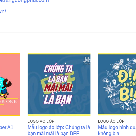
vn/
LOGO ÁO LỚP
LOGO ÁO LỚP
per A1
Mẫu logo áo lớp: Chúng ta là
Mẫu logo hình qu
bạn mãi mãi là bạn BFF
không bịa