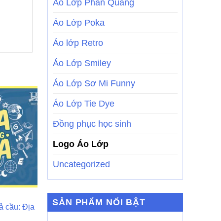
Áo Lớp Phản Quang
Áo Lớp Poka
Áo lớp Retro
Áo Lớp Smiley
Áo Lớp Sơ Mi Funny
Áo Lớp Tie Dye
Đồng phục học sinh
Logo Áo Lớp
Uncategorized
LOGO ÁO LỚP
LOGO ÁO LỚP
SẢN PHẨM NỔI BẬT
ả cầu: Địa
Logo – Slogan Áo Lớp Đẹp
Logo dễ thương
A6
cậu ứ bằng lớp