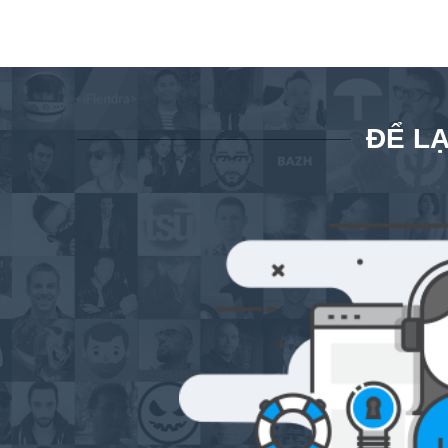
ĐỂ LẠ