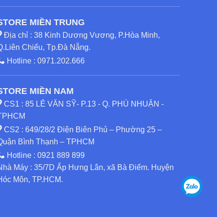
STORE MIỀN TRUNG
Địa chỉ : 38 Kinh Dương Vương, P.Hòa Minh,
Q.Liên Chiểu, Tp.Đà Nẵng.
Hotline :
0971.202.666
STORE MIỀN NAM
CS1 : 85 LÊ VĂN SỸ- P.13 - Q. PHÚ NHUẬN -
TPHCM
CS2 : 649/28/2 Điện Biên Phủ – Phường 25 –
Quận Bình Thạnh – TPHCM
Hotline :
0921 889 899
Nhà Máy : 35/7D Ấp Hưng Lân, xã Bà Điểm. Huyện
Hóc Môn, TP.HCM.