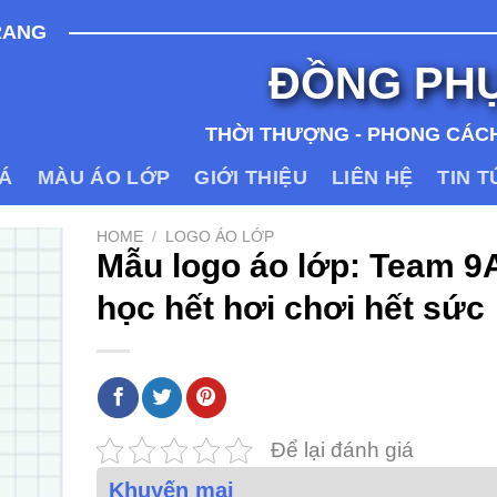
RANG
ĐỒNG PH
THỜI THƯỢNG - PHONG CÁCH
IÁ
MÀU ÁO LỚP
GIỚI THIỆU
LIÊN HỆ
TIN 
HOME
/
LOGO ÁO LỚP
Mẫu logo áo lớp: Team 9
học hết hơi chơi hết sức
Để lại đánh giá
Khuyến mại