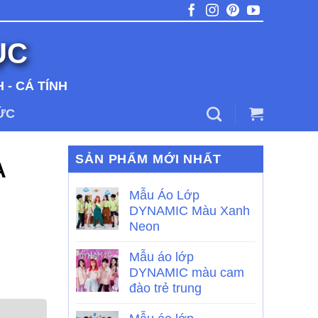
ỤC
 - CÁ TÍNH
TỨC
SẢN PHẨM MỚI NHẤT
A
Mẫu Áo Lớp
DYNAMIC Màu Xanh
Neon
Mẫu áo lớp
DYNAMIC màu cam
đào trẻ trung