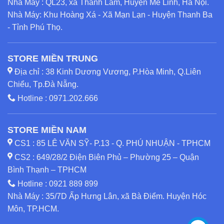
Nhà Máy : QL23, xã Thanh Lâm, Huyện Mê Linh, Hà Nội.
Nhà Máy: Khu Hoàng Xá - Xã Mạn Lạn - Huyện Thanh Ba
- Tỉnh Phú Thọ.
STORE MIỀN TRUNG
Địa chỉ : 38 Kinh Dương Vương, P.Hòa Minh, Q.Liên
Chiểu, Tp.Đà Nẵng.
Hotline :
0971.202.666
STORE MIỀN NAM
CS1 : 85 LÊ VĂN SỸ- P.13 - Q. PHÚ NHUẬN - TPHCM
CS2 : 649/28/2 Điện Biên Phủ – Phường 25 – Quận
Bình Thạnh – TPHCM
Hotline :
0921 889 899
Nhà Máy : 35/7D Ấp Hưng Lân, xã Bà Điểm. Huyện Hóc
Môn, TP.HCM.