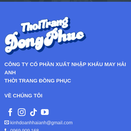
CÔNG TY CỔ PHẦN XUẤT NHẬP KHẨU MAY HẢI
ANH
THỜI TRANG ĐỒNG PHỤC
VỀ CHÚNG TÔI
kinhdoanhhaianh@gmail.com
0969 909 168