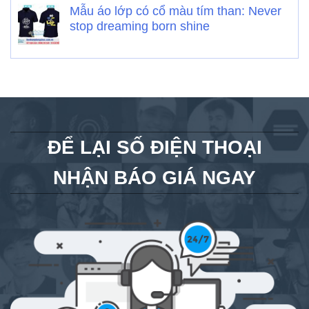
Mẫu áo lớp có cổ màu tím than: Never
stop dreaming born shine
ĐỂ LẠI SỐ ĐIỆN THOẠI
NHẬN BÁO GIÁ NGAY