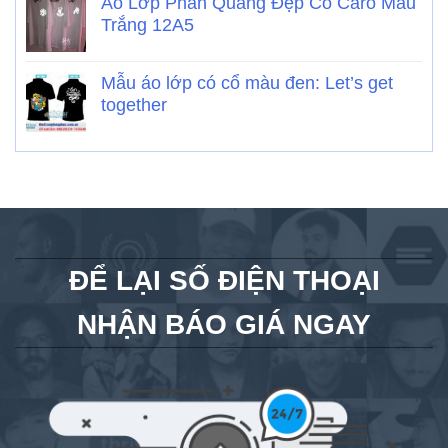
Áo Lớp Phản Quang Đẹp Cổ Caro Màu
Trắng 12A5
Mẫu áo lớp có cổ màu đen: Let’s get
together
ĐỂ LẠI SỐ ĐIỆN THOẠI
NHẬN BÁO GIÁ NGAY