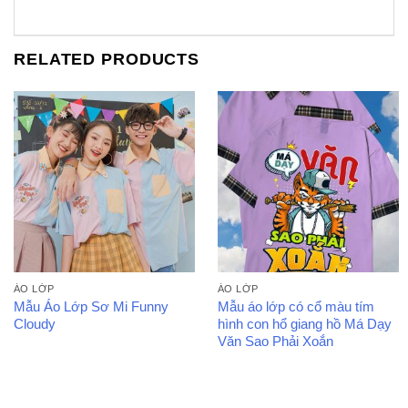
RELATED PRODUCTS
ÁO LỚP
ÁO LỚP
Mẫu Áo Lớp Sơ Mi Funny
Mẫu áo lớp có cổ màu tím
Cloudy
hình con hổ giang hồ Má Dạy
Văn Sao Phải Xoắn