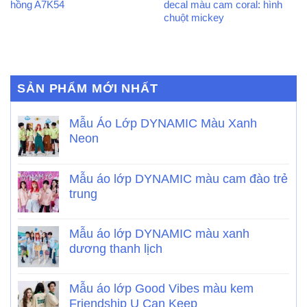
hồng A7K54
decal màu cam coral: hình
chuột mickey
SẢN PHẨM MỚI NHẤT
Mẫu Áo Lớp DYNAMIC Màu Xanh
Neon
Mẫu áo lớp DYNAMIC màu cam đào trẻ
trung
Mẫu áo lớp DYNAMIC màu xanh
dương thanh lịch
Mẫu áo lớp Good Vibes màu kem
Friendship U Can Keep