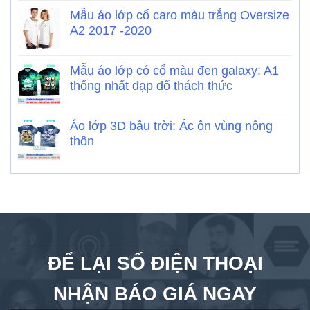
Mẫu áo lớp cổ caro màu trắng Oversize
A2 2017 -2020
Mẫu áo lớp có cổ màu đen galaxy: A1
thống nhất đạp đổ thách thức
Áo lớp 3D bầu trời: Ác ôn vùng nông
thôn
ĐỂ LẠI SỐ ĐIỆN THOẠI
NHẬN BÁO GIÁ NGAY