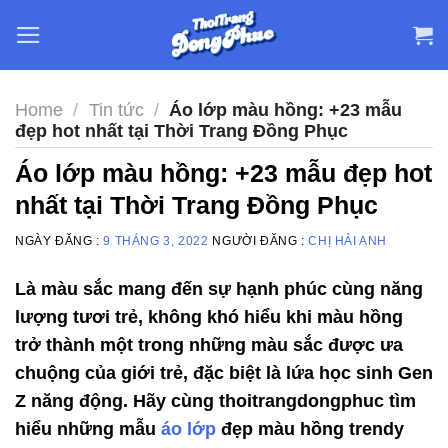
Skip
to
content
Home
/
Tin tức
/
Áo lớp màu hồng: +23 mẫu
đẹp hot nhất tại Thời Trang Đồng Phục
Áo lớp màu hồng: +23 mẫu đẹp hot
nhất tại Thời Trang Đồng Phục
NGÀY ĐĂNG :
9 THÁNG 3, 2022
NGƯỜI ĐĂNG :
CHỊ HẢI ANH
Là màu sắc mang đến sự hạnh phúc cùng năng
lượng tươi trẻ, không khó hiểu khi màu hồng
trở thành một trong những màu sắc được ưa
chuộng của giới trẻ, đặc biệt là lứa học sinh Gen
Z năng động. Hãy cùng thoitrangdongphuc tìm
hiểu những mẫu
áo lớp
đẹp màu hồng trendy