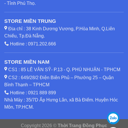
- Tỉnh Phú Thọ.
STORE MIỀN TRUNG
Địa chỉ : 38 Kinh Dương Vương, P.Hòa Minh, Q.Liên
Chiểu, Tp.Đà Nẵng.
Hotline :
0971.202.666
STORE MIỀN NAM
CS1 : 85 LÊ VĂN SỸ- P.13 - Q. PHÚ NHUẬN - TPHCM
CS2 : 649/28/2 Điện Biên Phủ – Phường 25 – Quận
Bình Thạnh – TPHCM
Hotline :
0921 889 899
Nhà Máy : 35/7D Ấp Hưng Lân, xã Bà Điểm. Huyện Hóc
Môn, TP.HCM.
Copyright 2026 ©
Thời Trang Đồng Phục