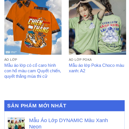
ÁO LỚP
ÁO LỚP POKA
Mẫu áo lớp có cổ caro hình
Mẫu áo lớp Poka Choco màu
con hổ màu cam Quyết chiến,
xanh: A2
quyết thắng mùa thi cử
SẢN PHẨM MỚI NHẤT
Mẫu Áo Lớp DYNAMIC Màu Xanh
Neon