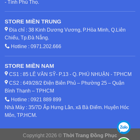
- Tỉnh Phú Thọ.
STORE MIỀN TRUNG
Địa chỉ : 38 Kinh Dương Vương, P.Hòa Minh, Q.Liên
Chiểu, Tp.Đà Nẵng.
Hotline :
0971.202.666
STORE MIỀN NAM
CS1 : 85 LÊ VĂN SỸ- P.13 - Q. PHÚ NHUẬN - TPHCM
CS2 : 649/28/2 Điện Biên Phủ – Phường 25 – Quận
Bình Thạnh – TPHCM
Hotline :
0921 889 899
Nhà Máy : 35/7D Ấp Hưng Lân, xã Bà Điểm. Huyện Hóc
Môn, TP.HCM.
Copyright 2026 ©
Thời Trang Đồng Phục