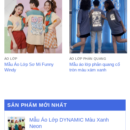
ÁO LỚP
ÁO LỚP PHẢN QUANG
Mẫu Áo Lớp Sơ Mi Funny
Mẫu áo lớp phản quang cổ
Windy
tròn màu xám xanh
SẢN PHẨM MỚI NHẤT
Mẫu Áo Lớp DYNAMIC Màu Xanh
Neon