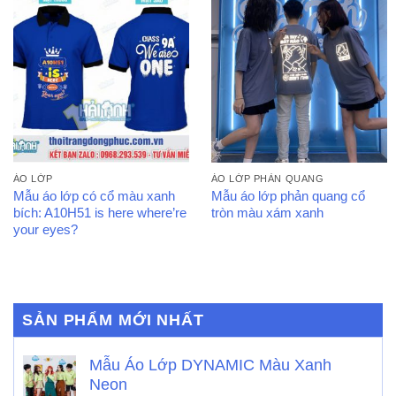
ÁO LỚP
ÁO LỚP PHẢN QUANG
Mẫu áo lớp có cổ màu xanh
Mẫu áo lớp phản quang cổ
bích: A10H51 is here where’re
tròn màu xám xanh
your eyes?
SẢN PHẨM MỚI NHẤT
Mẫu Áo Lớp DYNAMIC Màu Xanh
Neon