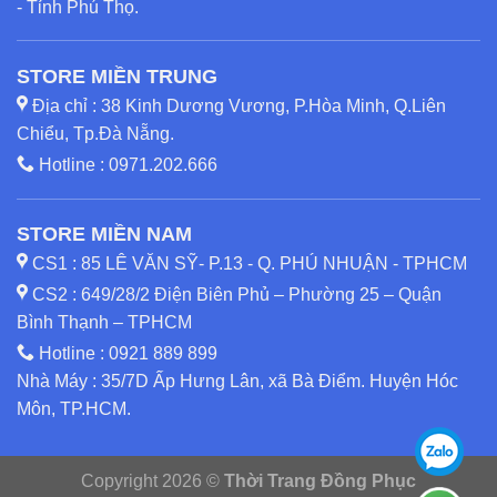
- Tỉnh Phú Thọ.
STORE MIỀN TRUNG
Địa chỉ : 38 Kinh Dương Vương, P.Hòa Minh, Q.Liên
Chiểu, Tp.Đà Nẵng.
Hotline :
0971.202.666
STORE MIỀN NAM
CS1 : 85 LÊ VĂN SỸ- P.13 - Q. PHÚ NHUẬN - TPHCM
CS2 : 649/28/2 Điện Biên Phủ – Phường 25 – Quận
Bình Thạnh – TPHCM
Hotline :
0921 889 899
Nhà Máy : 35/7D Ấp Hưng Lân, xã Bà Điểm. Huyện Hóc
Môn, TP.HCM.
Copyright 2026 ©
Thời Trang Đồng Phục