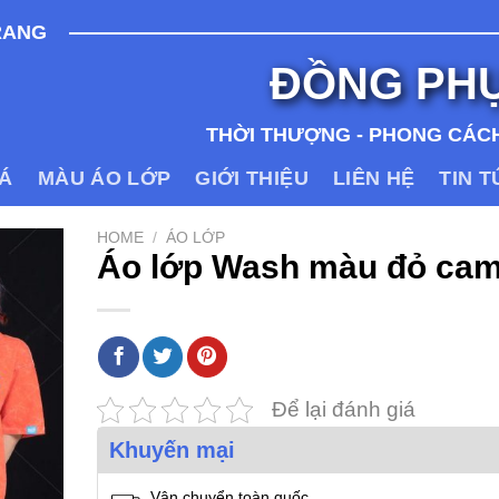
RANG
ĐỒNG PH
THỜI THƯỢNG - PHONG CÁCH
IÁ
MÀU ÁO LỚP
GIỚI THIỆU
LIÊN HỆ
TIN 
HOME
/
ÁO LỚP
Áo lớp Wash màu đỏ ca
Để lại đánh giá
Khuyến mại
Vận chuyển toàn quốc