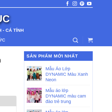
ỤC
 - CÁ TÍNH
TỨC
SẢN PHẨM MỚI NHẤT
m
Mẫu Áo Lớp
DYNAMIC Màu Xanh
Neon
Mẫu áo lớp
DYNAMIC màu cam
đào trẻ trung