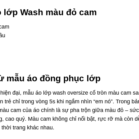
Áo lớp Wash màu đỏ cam
 cam
cầu
từ mẫu áo đồng phục lớp
iện đại, mẫu áo lớp wash oversize cổ tròn màu cam sa
ạn trẻ chỉ trong vòng 5s khi ngắm nhìn “em nó”. Trong bả
màu cam của áo chính là sự pha trộn giữa màu đỏ – sức
, cao quý. Màu cam không chỉ nổi bật, rực rỡ mà còn d
thời trang khác nhau.