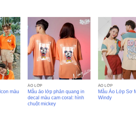
ÁO LỚP
ÁO LỚP
 Icon màu
Mẫu áo lớp phản quang in
Mẫu Áo Lớp Sơ 
decal màu cam coral: hình
Windy
chuột mickey