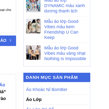
Mẫu áo lớp
DYNAMIC màu xanh
oạt cho
dương thanh lịch
Mẫu áo lớp Good
Vibes màu kem
Friendship U Can
Keep
 ÁO
Mẫu áo lớp Good
Vibes màu vàng nhạt
Nothing Is Impossible
DANH MỤC SẢN PHẨM
Áo
Áo Khoác Nỉ BomBer
iá”
rào
Áo Lớp