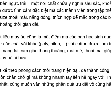
 bên ngực trái – một nơi chất chứa ý nghĩa sâu sắc, kho
 được tình cảm đặc biệt mà các thành viên trong tập th
ize thoải mái, năng động, thích hợp để mặc trong các b
khoảng thời gian dài.
ất liệu may áo cũng là một điểm mà các bạn học sinh qu
các chất vải khác (poly, nilon,…) vải cotton được làm 
 mang lại cảm giác thông thoáng, mát mẻ, thoải mái giú
gày hè oi bức.
ết kế theo phong cách thời trang hiện đại, đa thành công
Còn chần chờ gì mà không nhanh tay liên hệ ngay với Th
 nhất, cùng muôn vàn những phần quà ưu đãi vô cùng h