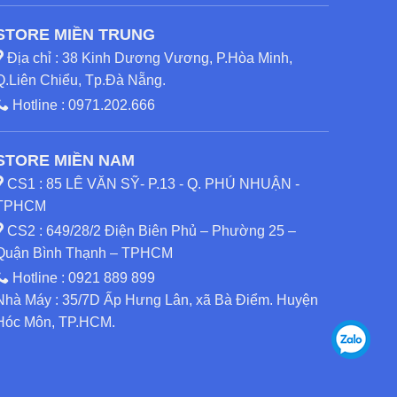
STORE MIỀN TRUNG
Địa chỉ : 38 Kinh Dương Vương, P.Hòa Minh,
Q.Liên Chiểu, Tp.Đà Nẵng.
Hotline :
0971.202.666
STORE MIỀN NAM
CS1 : 85 LÊ VĂN SỸ- P.13 - Q. PHÚ NHUẬN -
TPHCM
CS2 : 649/28/2 Điện Biên Phủ – Phường 25 –
Quận Bình Thạnh – TPHCM
Hotline :
0921 889 899
Nhà Máy : 35/7D Ấp Hưng Lân, xã Bà Điểm. Huyện
Hóc Môn, TP.HCM.