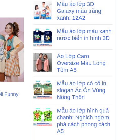
Mẫu áo lớp 3D
Galaxy màu trắng
xanh: 12A2
Mẫu áo lớp màu xanh
nước biển in hình 3D
OUT OF STOCK
Áo Lớp Caro
Oversize Màu Lòng
Tôm A5
Mẫu áo lớp có cổ in
ÁO LỚP
ÁO LỚP
slogan Ác Ôn Vùng
Mi Funny
Mẫu áo lớp tie dye cổ tròn:
Mẫu áo lớp Po
Nông Thôn
Chúng ta cùng nhau sinh ra
đen: 9A We not
để tỏa sáng
Mẫu áo lớp hình quả
chanh: Nghịch ngợm
phá cách phong cách
A5