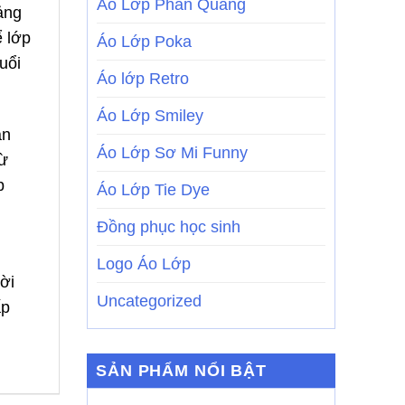
Áo Lớp Phản Quang
ảng
ể lớp
Áo Lớp Poka
uổi
Áo lớp Retro
Áo Lớp Smiley
an
Áo Lớp Sơ Mi Funny
từ
p
Áo Lớp Tie Dye
Đồng phục học sinh
Logo Áo Lớp
ời
Uncategorized
ấp
SẢN PHẨM NỔI BẬT