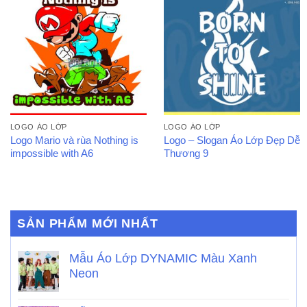
LOGO ÁO LỚP
LOGO ÁO LỚP
Logo Mario và rùa Nothing is
Logo – Slogan Áo Lớp Đẹp Dễ
impossible with A6
Thương 9
SẢN PHẨM MỚI NHẤT
Mẫu Áo Lớp DYNAMIC Màu Xanh
Neon