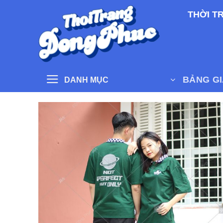
Skip
THỜI T
to
content
BẢNG G
DANH MỤC