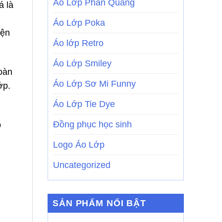
Áo Lớp Phản Quang
á là
Áo Lớp Poka
iện
Áo lớp Retro
Áo Lớp Smiley
oàn
Áo Lớp Sơ Mi Funny
ớp.
Áo Lớp Tie Dye
Đồng phục học sinh
p
Logo Áo Lớp
Uncategorized
SẢN PHẨM NỔI BẬT