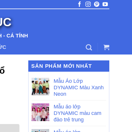
ỤC
 - CÁ TÍNH
TỨC
SẢN PHẨM MỚI NHẤT
ổ
Mẫu Áo Lớp
DYNAMIC Màu Xanh
Neon
Mẫu áo lớp
DYNAMIC màu cam
đào trẻ trung