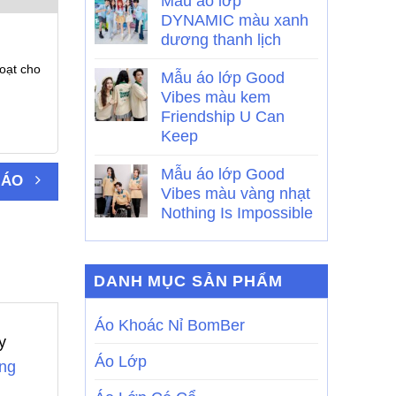
Mẫu áo lớp
DYNAMIC màu xanh
dương thanh lịch
oạt cho
Mẫu áo lớp Good
Vibes màu kem
Friendship U Can
Keep
Mẫu áo lớp Good
 ÁO
Vibes màu vàng nhạt
Nothing Is Impossible
DANH MỤC SẢN PHẨM
Áo Khoác Nỉ BomBer
y
Áo Lớp
ng