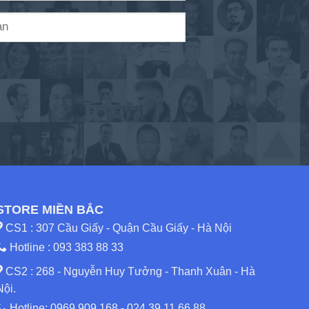
STORE MIỀN BẮC
CS1 : 307 Cầu Giấy - Quận Cầu Giấy - Hà Nội
Hotline :
093 383 88 33
CS2 : 268 - Nguyễn Huy Tưởng - Thanh Xuân - Hà
Nội.
Hotline:
0969.909.168
-
024.39.11.66.88