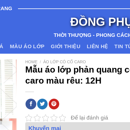
RANG
ĐỒNG PH
THỜI THƯỢNG - PHONG CÁCH
IÁ
MÀU ÁO LỚP
GIỚI THIỆU
LIÊN HỆ
TIN 
HOME
/
ÁO LỚP CÓ CỔ CARO
Mẫu áo lớp phản quang c
caro màu rêu: 12H
Để lại đánh giá
Khuyến mại