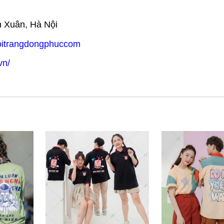
h Xuân, Hà Nội
hoitrangdongphuccom
vn/