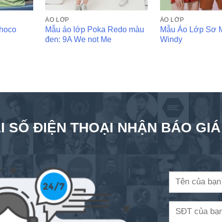
ÁO LỚP
ÁO LỚP
Choco
Mẫu áo lớp Poka Redo màu
Mẫu Áo Lớp Sơ 
đen: 9A We not Me
Windy
I SỐ ĐIỆN THOẠI NHẬN BÁO GI