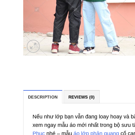
DESCRIPTION
REVIEWS (0)
Nếu như lớp bạn vẫn đang loay hoay và bă
xem ngay mẫu áo mới nhất trong bộ sưu t
Phục
nhé – mẫu
áo lớp phản quang
cổ car