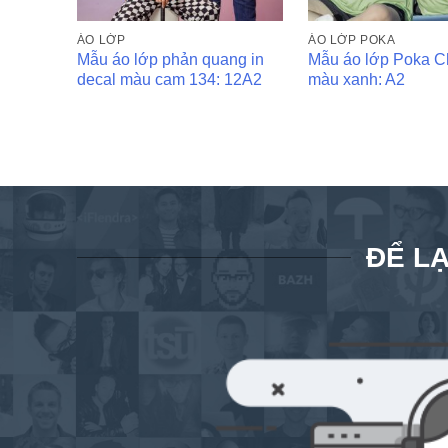
ÁO LỚP
ÁO LỚP POKA
Mẫu áo lớp phản quang in
Mẫu áo lớp Poka 
decal màu cam 134: 12A2
màu xanh: A2
ĐỂ LẠ