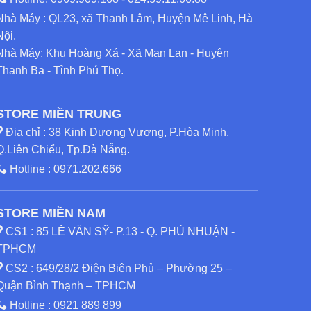
Nhà Máy : QL23, xã Thanh Lâm, Huyện Mê Linh, Hà
Nội.
Nhà Máy: Khu Hoàng Xá - Xã Mạn Lạn - Huyện
Thanh Ba - Tỉnh Phú Thọ.
STORE MIỀN TRUNG
Địa chỉ : 38 Kinh Dương Vương, P.Hòa Minh,
Q.Liên Chiểu, Tp.Đà Nẵng.
Hotline :
0971.202.666
STORE MIỀN NAM
CS1 : 85 LÊ VĂN SỸ- P.13 - Q. PHÚ NHUẬN -
TPHCM
CS2 : 649/28/2 Điện Biên Phủ – Phường 25 –
Quận Bình Thạnh – TPHCM
Hotline :
0921 889 899