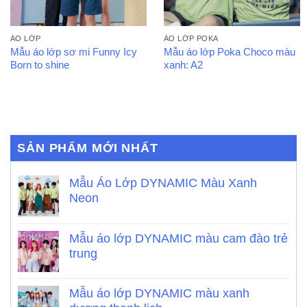
ÁO LỚP
ÁO LỚP POKA
Mẫu áo lớp sơ mi Funny Icy
Mẫu áo lớp Poka Choco màu
Born to shine
xanh: A2
SẢN PHẨM MỚI NHẤT
Mẫu Áo Lớp DYNAMIC Màu Xanh
Neon
Mẫu áo lớp DYNAMIC màu cam đào trẻ
trung
Mẫu áo lớp DYNAMIC màu xanh