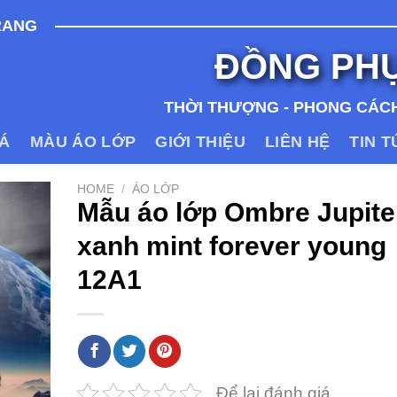
RANG
ĐỒNG PH
THỜI THƯỢNG - PHONG CÁCH
IÁ
MÀU ÁO LỚP
GIỚI THIỆU
LIÊN HỆ
TIN 
HOME
/
ÁO LỚP
Mẫu áo lớp Ombre Jupite
xanh mint forever young
12A1
Để lại đánh giá