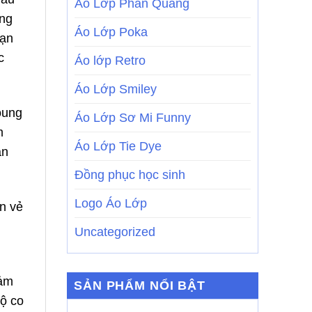
Áo Lớp Phản Quang
ông
Áo Lớp Poka
hạn
c
Áo lớp Retro
Áo Lớp Smiley
oung
Áo Lớp Sơ Mi Funny
m
Áo Lớp Tie Dye
àn
Đồng phục học sinh
Logo Áo Lớp
n vẻ
Uncategorized
đảm
SẢN PHẨM NỔI BẬT
ộ co