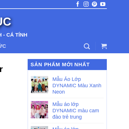
ỤC
 - CÁ TÍNH
TỨC
SẢN PHẨM MỚI NHẤT
r
Mẫu Áo Lớp
DYNAMIC Màu Xanh
Neon
Mẫu áo lớp
DYNAMIC màu cam
đào trẻ trung