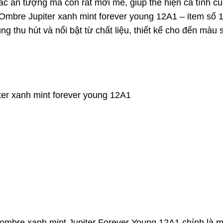
sắc ấn tượng mà còn rất mới mẻ, giúp thể hiện cá tính c
Ombre Jupiter xanh mint forever young 12A1 – item số 1
g thu hút và nổi bật từ chất liệu, thiết kế cho đến màu 
er xanh mint forever young 12A1
ombre xanh mint Jupiter Forever Young 12A1 chính là 