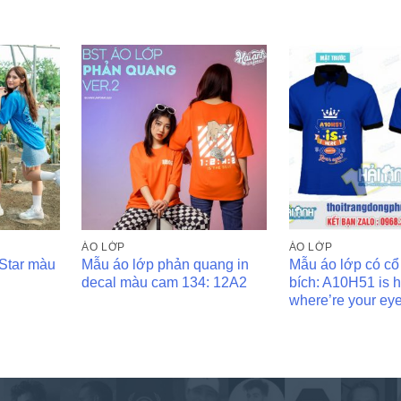
ÁO LỚP
ÁO LỚP
Star màu
Mẫu áo lớp phản quang in
Mẫu áo lớp có c
decal màu cam 134: 12A2
bích: A10H51 is 
where’re your ey