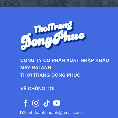
CÔNG TY CỔ PHẦN XUẤT NHẬP KHẨU
MAY HẢI ANH
THỜI TRANG ĐỒNG PHỤC
VỀ CHÚNG TÔI
kinhdoanhhaianh@gmail.com