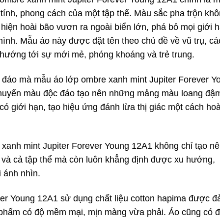
 tính, phong cách của một tập thể. Màu sắc pha trộn kh
 hiện hoài bão vươn ra ngoài biển lớn, phá bỏ mọi giới 
mình. Mẫu áo này được đặt tên theo chủ đề về vũ trụ, cá
hướng tới sự mới mẻ, phóng khoáng và trẻ trung.
 đáo mà mẫu áo lớp ombre xanh mint Jupiter Forever Y
 chuyển màu độc đáo tạo nên những mảng màu loang đậ
có giới hạn, tạo hiệu ứng đánh lừa thị giác một cách ho
xanh mint Jupiter Forever Young 12A1 không chỉ tạo nê
và cả tập thể mà còn luôn khẳng định được xu hướng,
i ánh nhìn.
ver Young 12A1 sử dụng chất liệu cotton hapima được 
 phẩm có độ mềm mại, mịn màng vừa phải. Áo cũng có đ