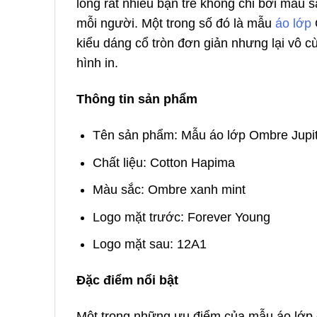
lòng rất nhiều bạn trẻ không chỉ bởi màu 
mỗi người. Một trong số đó là mẫu
áo lớp
kiểu dáng cổ tròn đơn giản nhưng lại vô cùn
hình in.
Thông tin sản phẩm
Tên sản phẩm: Mẫu áo lớp Ombre Jupit
Chất liệu: Cotton Hapima
Màu sắc: Ombre xanh mint
Logo mặt trước: Forever Young
Logo mặt sau: 12A1
Đặc điểm nổi bật
Một trong những ưu điểm của mẫu áo lớp 