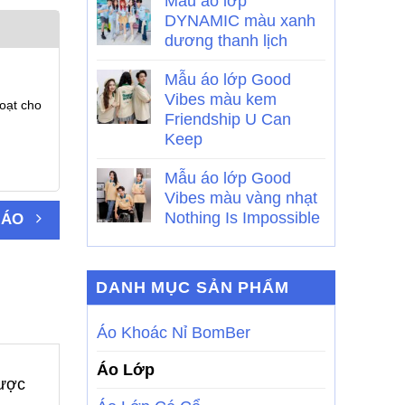
Mẫu áo lớp
DYNAMIC màu xanh
dương thanh lịch
Mẫu áo lớp Good
Vibes màu kem
oạt cho
Friendship U Can
Keep
Mẫu áo lớp Good
Vibes màu vàng nhạt
Nothing Is Impossible
 ÁO
DANH MỤC SẢN PHẨM
Áo Khoác Nỉ BomBer
Áo Lớp
được