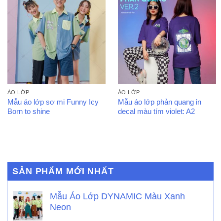
ÁO LỚP
ÁO LỚP
Mẫu áo lớp sơ mi Funny Icy
Mẫu áo lớp phản quang in
Born to shine
decal màu tím violet: A2
SẢN PHẨM MỚI NHẤT
Mẫu Áo Lớp DYNAMIC Màu Xanh
Neon