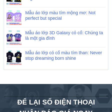
Mẫu áo lớp màu tím mộng mơ: Not
perfect but special
Mẫu áo lớp 3D Galaxy có cổ: Chúng ta
là một gia đình
Mẫu áo lớp có cổ màu tím than: Never
stop dreaming born shine
ĐỂ LẠI SỐ ĐIỆN THOẠI