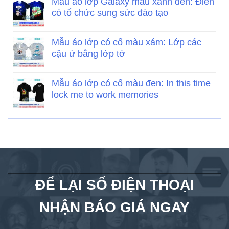
Mẫu áo lớp Galaxy màu xanh đen: Điên
có tổ chức sung sức đào tạo
Mẫu áo lớp có cổ màu xám: Lớp các
cậu ứ bằng lớp tớ
Mẫu áo lớp có cổ màu đen: In this time
lock me to work memories
ĐỂ LẠI SỐ ĐIỆN THOẠI
NHẬN BÁO GIÁ NGAY