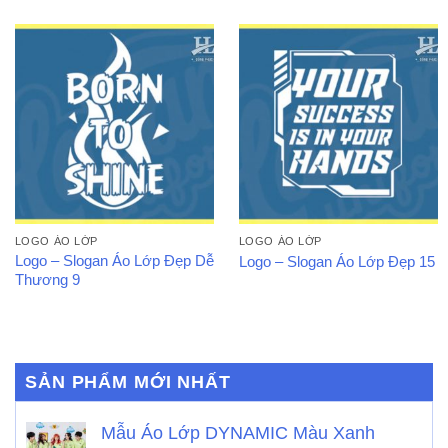
LOGO ÁO LỚP
LOGO ÁO LỚP
Logo – Slogan Áo Lớp Đẹp Dễ
Logo – Slogan Áo Lớp Đẹp 15
Thương 9
SẢN PHẨM MỚI NHẤT
Mẫu Áo Lớp DYNAMIC Màu Xanh