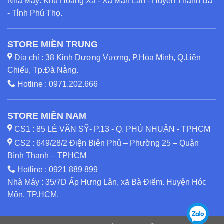
Nhà Máy: Khu Hoàng Xá - Xã Mạn Lạn - Huyện Thanh Ba
- Tỉnh Phú Thọ.
STORE MIỀN TRUNG
Địa chỉ : 38 Kinh Dương Vương, P.Hòa Minh, Q.Liên
Chiểu, Tp.Đà Nẵng.
Hotline :
0971.202.666
STORE MIỀN NAM
CS1 : 85 LÊ VĂN SỸ- P.13 - Q. PHÚ NHUẬN - TPHCM
CS2 : 649/28/2 Điện Biên Phủ – Phường 25 – Quận
Bình Thạnh – TPHCM
Hotline :
0921 889 899
Nhà Máy : 35/7D Ấp Hưng Lân, xã Bà Điểm. Huyện Hóc
Môn, TP.HCM.