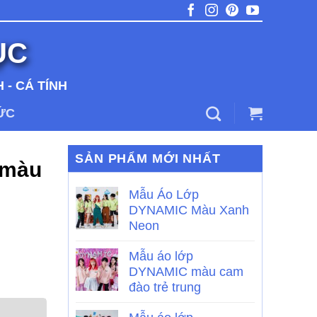
ỤC
 - CÁ TÍNH
TỨC
SẢN PHẨM MỚI NHẤT
 màu
Mẫu Áo Lớp
DYNAMIC Màu Xanh
Neon
Mẫu áo lớp
DYNAMIC màu cam
đào trẻ trung