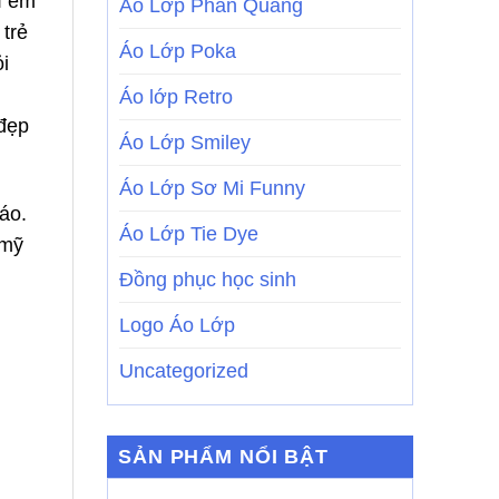
ì em
Áo Lớp Phản Quang
trẻ
Áo Lớp Poka
i
Áo lớp Retro
 đẹp
Áo Lớp Smiley
Áo Lớp Sơ Mi Funny
 áo.
Áo Lớp Tie Dye
 mỹ
Đồng phục học sinh
Logo Áo Lớp
Uncategorized
SẢN PHẨM NỔI BẬT