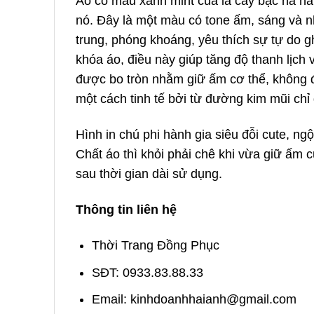
Áo có màu xanh mint của lá cây bạc hà hẳ
nó. Đây là một màu có tone ấm, sáng và n
trung, phóng khoáng, yêu thích sự tự do g
khóa áo, điều này giúp tăng độ thanh lịch
được bo tròn nhằm giữ ấm cơ thể, không đ
một cách tinh tế bởi từ đường kim mũi chỉ 
Hình in chú phi hành gia siêu đỗi cute, ngộ
Chất áo thì khỏi phải chê khi vừa giữ ấm 
sau thời gian dài sử dụng.
Thông tin liên hệ
Thời Trang Đồng Phục
SĐT: 0933.83.88.33
Email: kinhdoanhhaianh@gmail.com