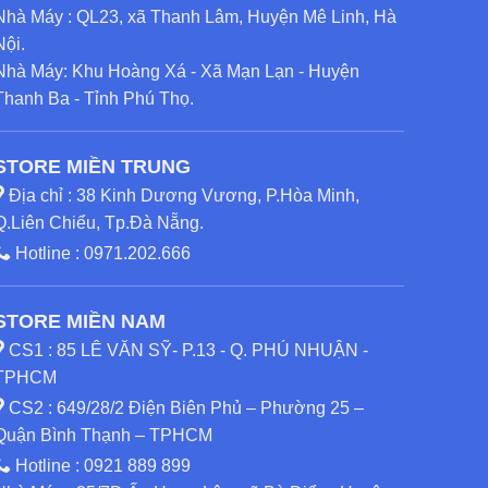
Nhà Máy : QL23, xã Thanh Lâm, Huyện Mê Linh, Hà
Nội.
Nhà Máy: Khu Hoàng Xá - Xã Mạn Lạn - Huyện
Thanh Ba - Tỉnh Phú Thọ.
STORE MIỀN TRUNG
Địa chỉ : 38 Kinh Dương Vương, P.Hòa Minh,
Q.Liên Chiểu, Tp.Đà Nẵng.
Hotline :
0971.202.666
STORE MIỀN NAM
CS1 : 85 LÊ VĂN SỸ- P.13 - Q. PHÚ NHUẬN -
TPHCM
CS2 : 649/28/2 Điện Biên Phủ – Phường 25 –
Quận Bình Thạnh – TPHCM
Hotline :
0921 889 899