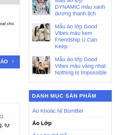
Mẫu áo lớp
DYNAMIC màu xanh
dương thanh lịch
oạt cho
Mẫu áo lớp Good
Vibes màu kem
Friendship U Can
Keep
Mẫu áo lớp Good
 ÁO
Vibes màu vàng nhạt
Nothing Is Impossible
DANH MỤC SẢN PHẨM
Áo Khoác Nỉ BomBer
NG
Áo Lớp
, tự