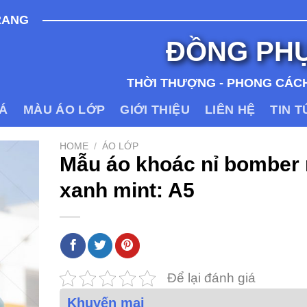
RANG
ĐỒNG PH
THỜI THƯỢNG - PHONG CÁCH
IÁ
MÀU ÁO LỚP
GIỚI THIỆU
LIÊN HỆ
TIN 
HOME
/
ÁO LỚP
Mẫu áo khoác nỉ bomber
xanh mint: A5
Để lại đánh giá
Khuyến mại