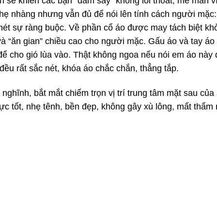
n sẽ khiến các bạn “đắm say” không lối thoát, mê mẩn v
hẹ nhàng nhưng vẫn đủ để nói lên tính cách người mặc: 
hét sự ràng buộc. Về phần cổ áo được may tách biệt khỏ
 và “ăn gian” chiều cao cho người mặc. Gấu áo và tay áo
ể cho gió lùa vào. Thật không ngoa nếu nói em áo này
đều rất sắc nét, khóa áo chắc chắn, thẳng tắp.
 nghĩnh, bắt mắt chiếm trọn vị trí trung tâm mặt sau của
cực tốt, nhẹ tênh, bền đẹp, không gây xù lông, mất thẩm