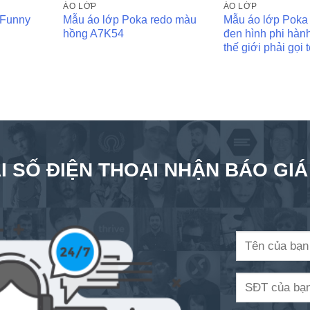
ÁO LỚP
ÁO LỚP
 Funny
Mẫu áo lớp Poka redo màu
Mẫu áo lớp Poka
hồng A7K54
đen hình phi hành
thế giới phải gọi 
I SỐ ĐIỆN THOẠI NHẬN BÁO GI