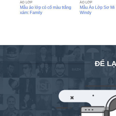
ÁO LỚP
ÁO LỚP
Mẫu áo lớp có cổ màu trắng
Mẫu Áo Lớp Sơ Mi
xám: Family
Windy
ĐỂ LẠ