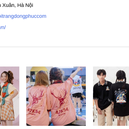
h Xuân, Hà Nội
hoitrangdongphuccom
vn/