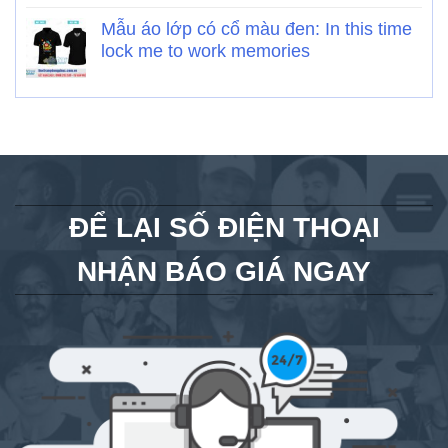
Mẫu áo lớp có cổ màu đen: In this time
lock me to work memories
ĐỂ LẠI SỐ ĐIỆN THOẠI
NHẬN BÁO GIÁ NGAY