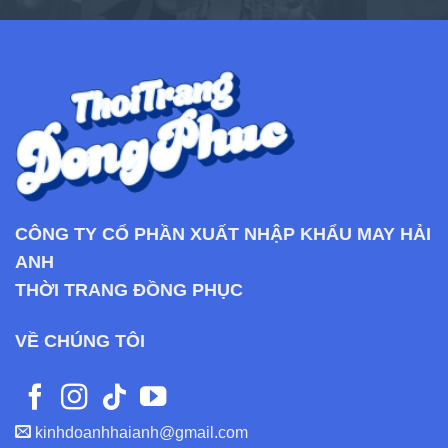
CÔNG TY CỔ PHẦN XUẤT NHẬP KHẨU MAY HẢI
ANH
THỜI TRANG ĐỒNG PHỤC
VỀ CHÚNG TÔI
kinhdoanhhaianh@gmail.com