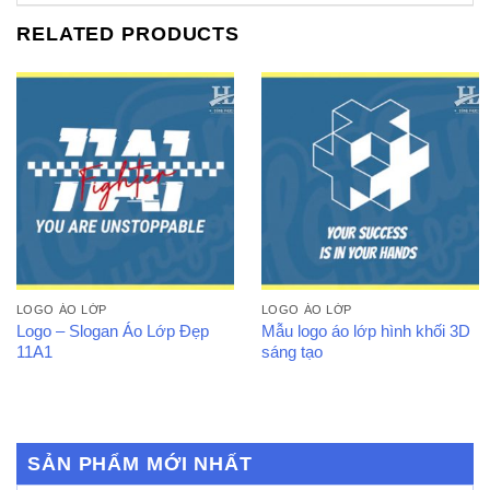
RELATED PRODUCTS
LOGO ÁO LỚP
LOGO ÁO LỚP
Logo – Slogan Áo Lớp Đẹp
Mẫu logo áo lớp hình khối 3D
11A1
sáng tạo
SẢN PHẨM MỚI NHẤT